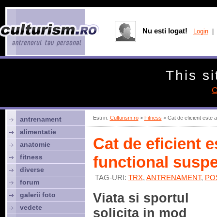
Nu esti logat!
Login
| 
This si
C
Esti in:
Culturism.ro
>
Fitness
> Cat de eficient este 
antrenament
alimentatie
Cat de eficient 
anatomie
fitness
functional susp
diverse
TAG-URI:
TRX
,
ANTRENAMENT
,
PO
forum
galerii foto
Viata si sportul
vedete
solicita in mod