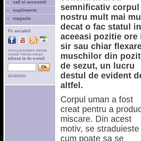
sali si accesorii
semnificativ corpul
suplimente
nostru mult mai mu
magazin
decat o fac statul i
Fii sociabil!
aceeasi pozitie ore 
sir sau chiar flexar
Vrei sa iti trimitem ultimele
muschilor din pozit
noutati? Introdu mai jos
adresa ta de e-mail
de sezut, un lucru
destul de evident d
dezabonare
altfel.
Corpul uman a fost
creat pentru a produ
miscare. Din acest
motiv, se straduieste
cum poate sa se