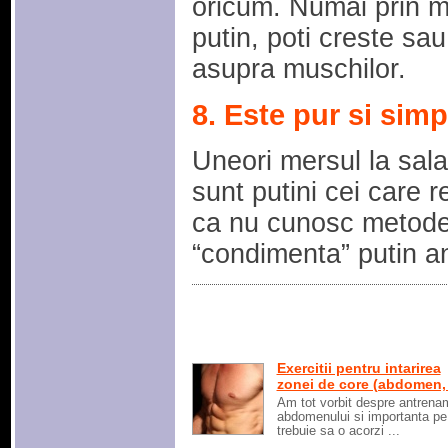
oricum. Numai prin mo
putin, poti creste sa
asupra muschilor.
8. Este pur si simpl
Uneori mersul la sal
sunt putini cei care 
ca nu cunosc metode 
“condimenta” putin a
Exercitii pentru intarirea
zonei de core (abdomen, .
Am tot vorbit despre antrena
abdomenului si importanta pe
trebuie sa o acorzi ...