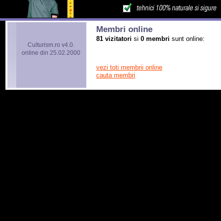
Membri online
81 vizitatori
si
0 membri
sunt online:
Culturism.ro v4.0.
online din 25.02.2000
vezi toti membrii online
cauta membri