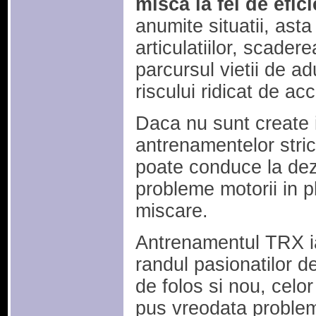
misca la fel de efici
anumite situatii, asta
articulatiilor, scadere
parcursul vietii de ad
riscului ridicat de ac
Daca nu sunt create 
antrenamentelor stri
poate conduce la dez
probleme motorii in p
miscare.
Antrenamentul TRX ia
randul pasionatilor de
de folos si nou, celo
pus vreodata problema