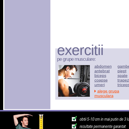
exercitii
pe grupe musculare:
abdomen
gamb
antebrat
piept
biceps
spate
coapse
trapez
umeri
tricep
alege grupa
musculara