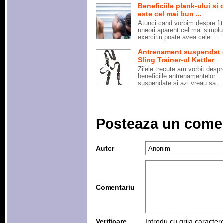
Beneficiile plank-ului si 
este cel mai bun ...
Atunci cand vorbim despre fi
uneori aparent cel mai simplu
exercitiu poate avea cele ...
Antrenament suspendat 
Sling Trainer-ul Kettler
Zilele trecute am vorbit despr
beneficiile antrenamentelor
suspendate si azi vreau sa ..
Posteaza un come
Autor
Comentariu
Verificare
Introdu cu grija caracter