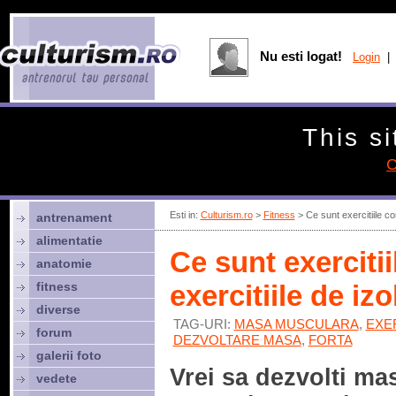
Nu esti logat!
Login
| 
This si
C
Esti in:
Culturism.ro
>
Fitness
> Ce sunt exercitiile co
antrenament
alimentatie
Ce sunt exerciti
anatomie
fitness
exercitiile de izo
diverse
TAG-URI:
MASA MUSCULARA
,
EXE
forum
DEZVOLTARE MASA
,
FORTA
galerii foto
Vrei sa dezvolti ma
vedete