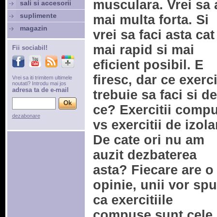
musculara. Vrei sa 
sali si accesorii
suplimente
mai multa forta. Si
magazin
vrei sa faci asta cat
mai rapid si mai
Fii sociabil!
eficient posibil. E
firesc, dar ce exerci
Vrei sa iti trimitem ultimele
noutati? Introdu mai jos
adresa ta de e-mail
trebuie sa faci si de
ce? Exercitii comp
dezabonare
vs exercitii de izola
De cate ori nu am
auzit dezbaterea
asta? Fiecare are o
opinie, unii vor sp
ca exercitiile
compuse sunt cele