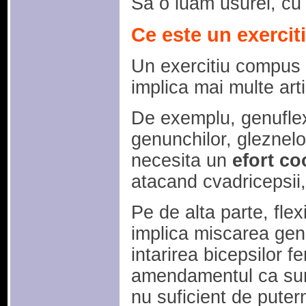
Sa o luam usurel, cu 
Ce este un exerci
Un exercitiu compus 
implica mai multe art
De exemplu, genufle
genunchilor, gleznelor 
necesita un
efort co
atacand cvadricepsii, 
Pe de alta parte, flex
implica miscarea gen
intarirea bicepsilor fe
amendamentul ca sunt 
nu suficient de puter