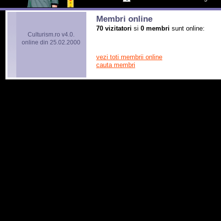
Membri online
70 vizitatori
si
0 membri
sunt online:
Culturism.ro v4.0.
online din 25.02.2000
vezi toti membrii online
cauta membri