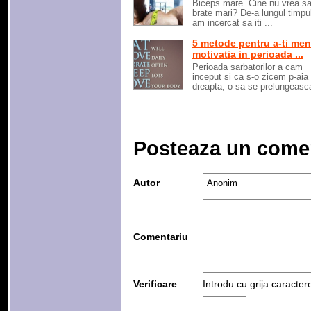
Biceps mare. Cine nu vrea sa
brate mari? De-a lungul timpu
am incercat sa iti ...
5 metode pentru a-ti men
motivatia in perioada ...
Perioada sarbatorilor a cam
inceput si ca s-o zicem p-aia
dreapta, o sa se prelungeasca
...
Posteaza un come
Autor
Comentariu
Verificare
Introdu cu grija caracter