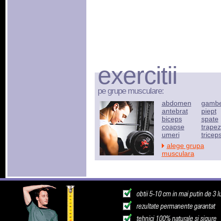
exercitii
pe grupe musculare:
abdomen
gamb
antebrat
piept
biceps
spate
coapse
trapez
umeri
tricep
alege grupa
musculara