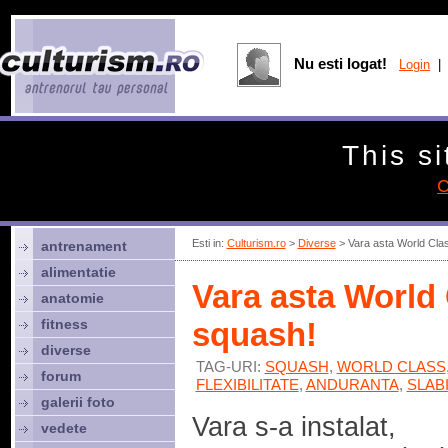
Nu esti logat!
Login
| 
This si
C
Esti in:
Culturism.ro
>
Diverse
> Vara asta World Clas
antrenament
alimentatie
Vara asta World 
anatomie
fitness
squash!
diverse
TAG-URI:
SQUASH
,
WORLD CLASS
forum
FLEXIBILITATE
,
ANDURANTA
,
SLAB
galerii foto
Vara s-a instalat,
vedete