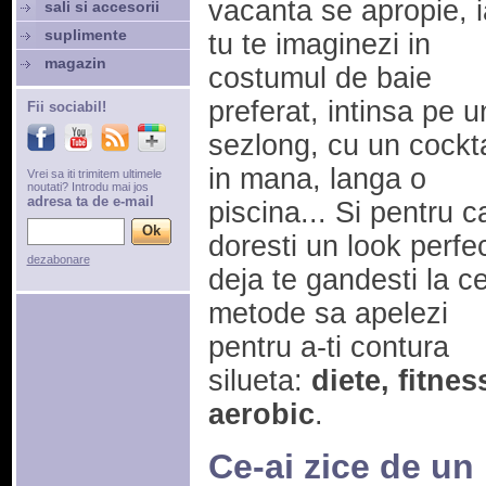
vacanta se apropie, i
sali si accesorii
suplimente
tu te imaginezi in
magazin
costumul de baie
preferat, intinsa pe u
Fii sociabil!
sezlong, cu un cockta
in mana, langa o
Vrei sa iti trimitem ultimele
noutati? Introdu mai jos
adresa ta de e-mail
piscina... Si pentru ca
doresti un look perfec
dezabonare
deja te gandesti la c
metode sa apelezi
pentru a-ti contura
silueta:
diete, fitnes
aerobic
.
Ce-ai zice de un