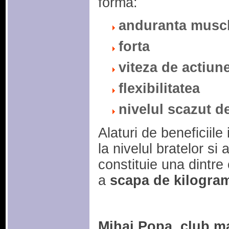
forma:
anduranta musch
forta
viteza de actiun
flexibilitatea
nivelul scazut d
Alaturi de beneficiile
la nivelul bratelor si 
constituie una dintre
a
scapa de kilogram
Mihai Popa, club m