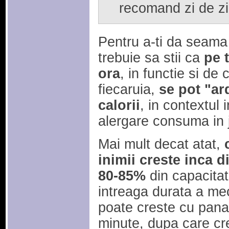
recomand zi de zi s
Pentru a-ti da seama 
trebuie sa stii ca
pe 
ora
, in functie si de
fiecaruia,
se pot "ar
calorii
, in contextul
alergare consuma in j
Mai mult decat atat,
inimii creste inca 
80-85%
din capacita
intreaga durata a mec
poate creste cu pana
minute, dupa care cr