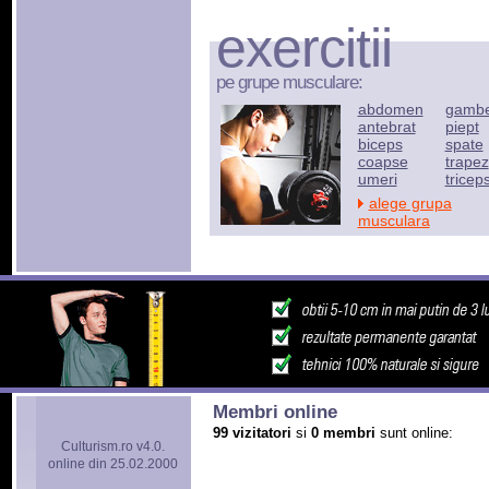
exercitii
pe grupe musculare:
abdomen
gamb
antebrat
piept
biceps
spate
coapse
trapez
umeri
tricep
alege grupa
musculara
Membri online
99 vizitatori
si
0 membri
sunt online:
Culturism.ro v4.0.
online din 25.02.2000