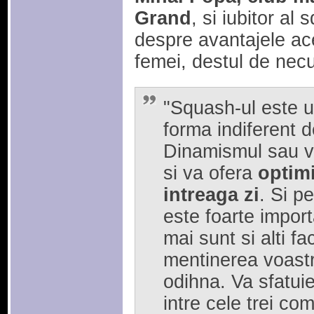
Grand
, si iubitor al
despre avantajele ace
femei, destul de nec
"Squash-ul este un
forma indiferent d
Dinamismul sau va
si va ofera
optim
intreaga zi
. Si pe
este foarte impor
mai sunt si alti fa
mentinerea voastra
odihna. Va sfatuie
intre cele trei co