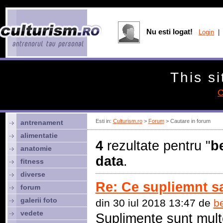
Nu esti logat!
Login
| 
This si
C
Esti in:
Culturism.ro
>
Forum
> Cautare in forum
antrenament
alimentatie
4
rezultate pentru "
b
anatomie
data
.
fitness
diverse
Re: Ce supliemnt sa
forum
galerii foto
din 30 iul 2018 13:47 de
be
vedete
Suplimente sunt mult