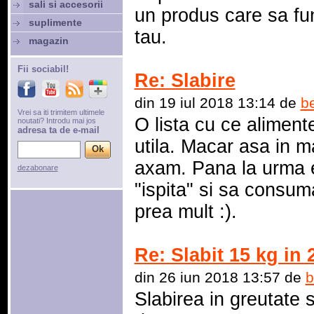
sali si accesorii
un produs care sa fu
suplimente
tau.
magazin
Fii sociabil!
Re: Slabire
din 19 iul 2018 13:14 de
be
Vrei sa iti trimitem ultimele
O lista cu ce aliment
noutati? Introdu mai jos
adresa ta de e-mail
utila. Macar asa in m
axam. Pana la urma e
dezabonare
"ispita" si sa consum
prea mult :).
Re: Slabit 15 kg in 
din 26 iun 2018 13:57 de
b
Slabirea in greutate 