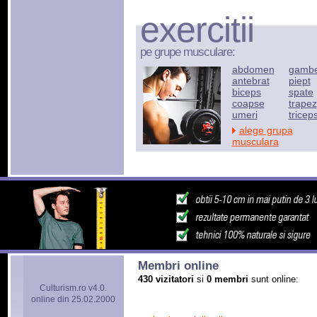
exercitii
pe grupe musculare:
abdomen
gamb
antebrat
piept
biceps
spate
coapse
trapez
umeri
tricep
alege grupa
musculara
Membri online
430 vizitatori
si
0 membri
sunt online:
Culturism.ro v4.0.
online din 25.02.2000