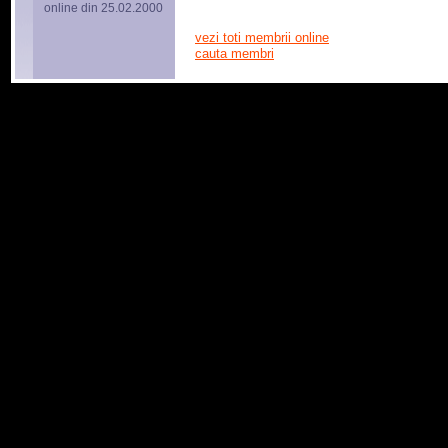
online din 25.02.2000
vezi toti membrii online
cauta membri