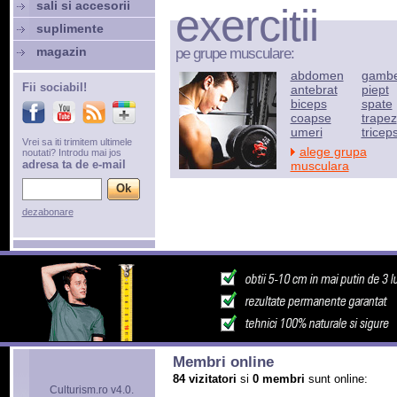
sali si accesorii
exercitii
suplimente
magazin
pe grupe musculare:
abdomen
gamb
Fii sociabil!
antebrat
piept
biceps
spate
coapse
trapez
umeri
tricep
Vrei sa iti trimitem ultimele
alege grupa
noutati? Introdu mai jos
adresa ta de e-mail
musculara
dezabonare
Membri online
84 vizitatori
si
0 membri
sunt online:
Culturism.ro v4.0.