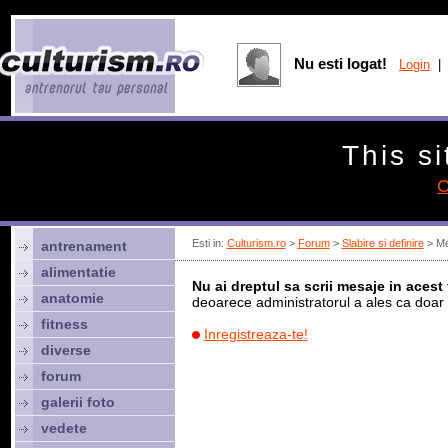
Nu esti logat!
Login
| 
This si
C
Esti in:
Culturism.ro
>
Forum
>
Slabire si definire
> Me
antrenament
alimentatie
Nu ai dreptul sa scrii mesaje in acest
anatomie
deoarece administratorul a ales ca doar m
fitness
Inregistreaza-te!
diverse
forum
galerii foto
vedete