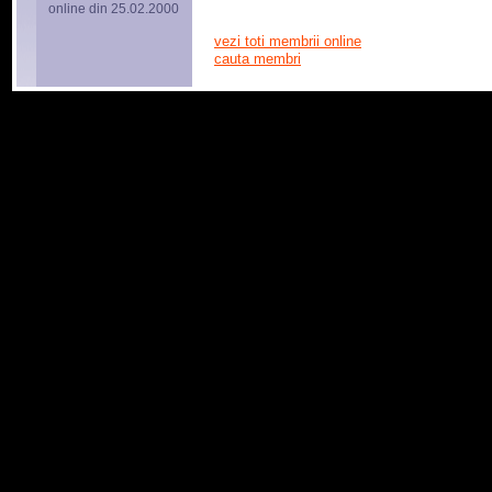
online din 25.02.2000
vezi toti membrii online
cauta membri