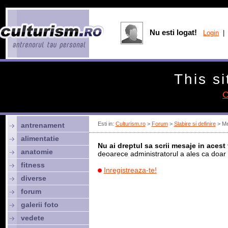
Nu esti logat!
Login
| 
This si
C
Esti in:
Culturism.ro
>
Forum
>
Slabire si definire
> Me
antrenament
alimentatie
Nu ai dreptul sa scrii mesaje in acest
anatomie
deoarece administratorul a ales ca doar m
fitness
Inregistreaza-te!
diverse
forum
galerii foto
vedete