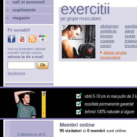
sali si accesorii
exercitii
suplimente
magazin
pe grupe musculare:
abdomen
gamb
Fii sociabil!
antebrat
piept
biceps
spate
coapse
trapez
umeri
tricep
Vrei sa iti trimitem ultimele
alege grupa
noutati? Introdu mai jos
adresa ta de e-mail
musculara
dezabonare
Membri online
95 vizitatori
si
0 membri
sunt online:
Culturism.ro v4.0.