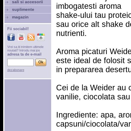
sali si accesorii
imbogatesti aroma
suplimente
shake-ului tau protei
magazin
sau orice alt shake d
Fii sociabil!
nutrienti.
Vrei sa iti trimitem ultimele
Aroma picaturi Weide
noutati? Introdu mai jos
adresa ta de e-mail
este ideal de folosit s
in prepararea desertur
dezabonare
Cei de la Weider au 
vanilie, ciocolata sa
Ingrediente: apa, ar
capsuni/ciocolata/vani