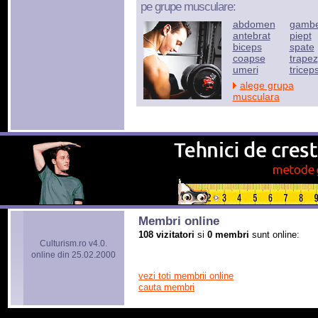
pe grupe musculare:
abdomen
gamb
antebrat
piept
biceps
spate
coapse
trapez
umeri
tricep
alege grupa
musculara
Membri online
108 vizitatori
si
0 membri
sunt online:
Culturism.ro v4.0.
online din 25.02.2000
vezi toti membrii online
cauta membri