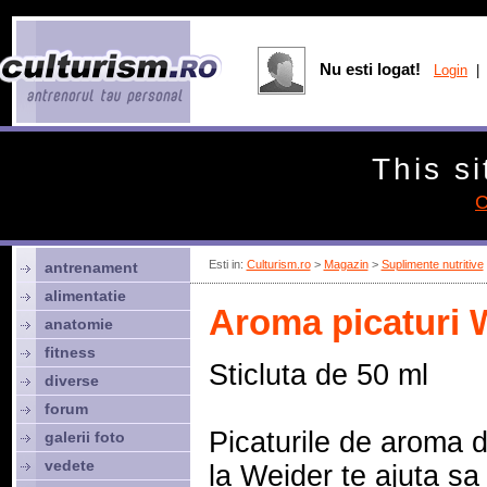
Nu esti logat!
Login
| 
This si
C
Esti in:
Culturism.ro
>
Magazin
>
Suplimente nutritive
antrenament
alimentatie
Aroma picaturi 
anatomie
fitness
Sticluta de 50 ml
diverse
forum
Picaturile de aroma 
galerii foto
vedete
la Weider te ajuta sa i