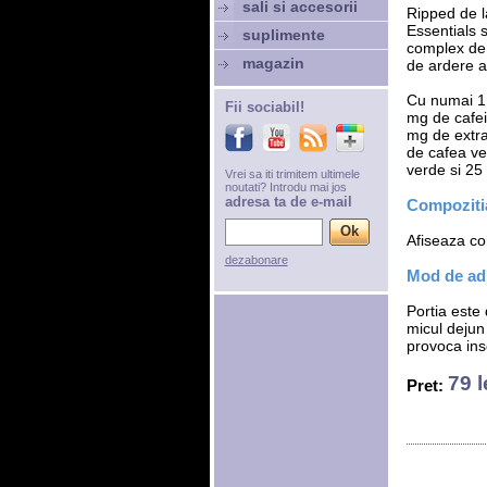
sali si accesorii
Ripped de l
Essentials s
suplimente
complex de 
magazin
de ardere al
Cu numai 1 
Fii sociabil!
mg de cafein
mg de extra
de cafea ve
verde si 25
Vrei sa iti trimitem ultimele
noutati? Introdu mai jos
adresa ta de e-mail
Compozitia
Afiseaza com
dezabonare
Mod de adm
Portia este
micul dejun
provoca in
79 l
Pret: