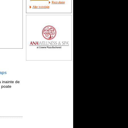
Rezultate
Alte sondaje
Caps
 inainte de
e poate