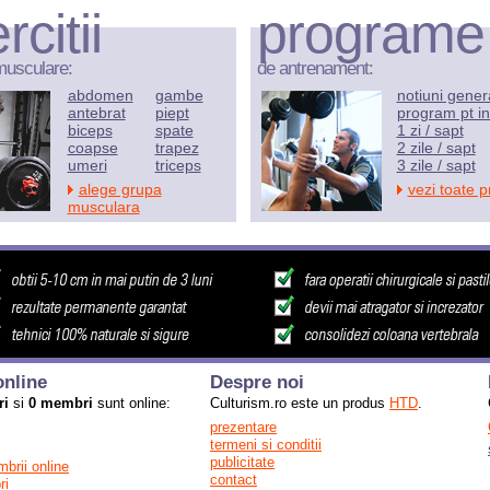
rcitii
programe
musculare:
de antrenament:
abdomen
gambe
notiuni gener
antebrat
piept
program pt in
biceps
spate
1 zi / sapt
coapse
trapez
2 zile / sapt
umeri
triceps
3 zile / sapt
alege grupa
vezi toate 
musculara
nline
Despre noi
ri
si
0 membri
sunt online:
Culturism.ro este un produs
HTD
.
prezentare
termeni si conditii
publicitate
mbrii online
contact
ri