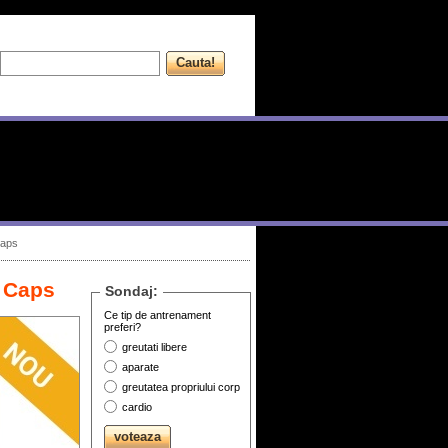
Caps
0 Caps
Sondaj:
Ce tip de antrenament
preferi?
greutati libere
aparate
greutatea propriului corp
cardio