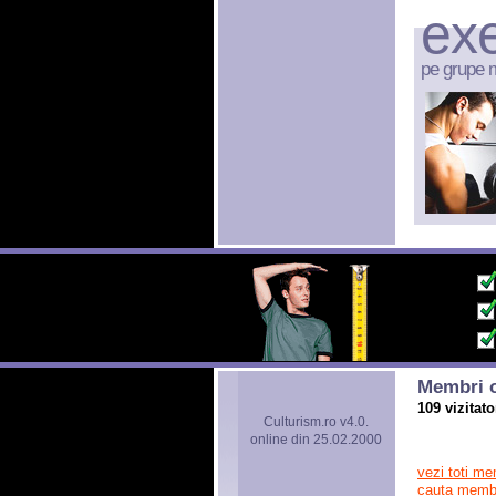
exe
pe grupe 
Membri o
109 vizitato
Culturism.ro v4.0.
online din 25.02.2000
vezi toti me
cauta memb