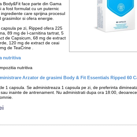
a Body&Fit face parte din Gama
i a fost formulat cu un puternic
ingrediente care sprijina procesul
 grasimilor si ofera energie.
capsula pe zi, Ripped ofera 225
a, 89 mg de l-carnitina tartrat, 5
ct de Capsicum, 68 mg de extract
rde, 120 mg de extract de ceai
 mg de TeaCrine .
 nutritiva
pozitia nutritiva
inistrare Arzator de grasimi Body & Fit Essentials Ripped 60 
 de 1 capsula. Se administreaza 1 capsula pe zi, de preferinta dimineata
 sau inainte de antrenament. Nu administrati dupa ora 18:00, deoarec
somnie.
ei