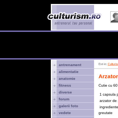
Esti in:
Culturis
antrenament
alimentatie
Arzator
anatomie
fitness
Cutie cu 60
diverse
 1 capsula 
forum
 arzator de
galerii foto
 ingredien
vedete
greutate