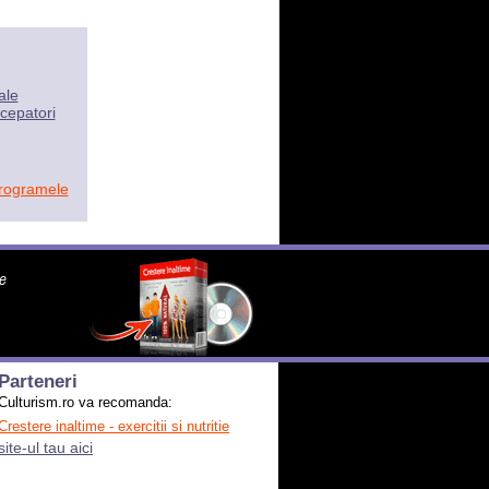
ale
cepatori
programele
Parteneri
Culturism.ro va recomanda:
Crestere inaltime - exercitii si nutritie
site-ul tau aici