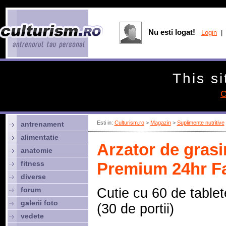
Nu esti logat!
Login
| 
This si
C
Esti in:
Culturism.ro
>
Magazin
>
Suplimente nutritive
antrenament
alimentatie
Arzator de grasi
anatomie
fitness
Premium 24hr Fa
diverse
forum
Cutie cu 60 de tablet
galerii foto
(30 de portii)
vedete