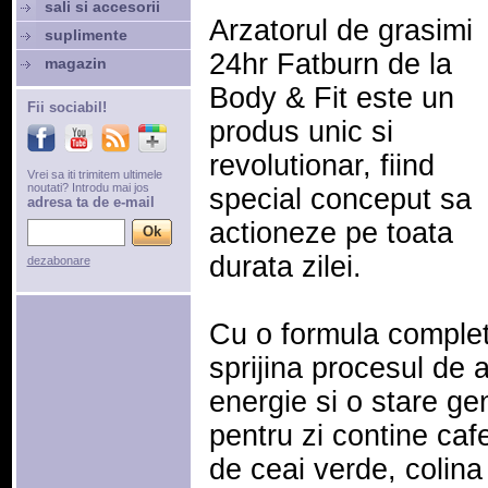
sali si accesorii
Arzatorul de grasimi
suplimente
24hr Fatburn de la
magazin
Body & Fit este un
Fii sociabil!
produs unic si
revolutionar, fiind
Vrei sa iti trimitem ultimele
noutati? Introdu mai jos
special conceput sa
adresa ta de e-mail
actioneze pe toata
durata zilei.
dezabonare
Cu o formula completa
sprijina procesul de a
energie si o stare ge
pentru zi contine cafei
de ceai verde, colina 