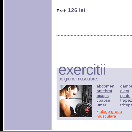
126 lei
Pret:
exercitii
pe grupe musculare:
abdomen
gamb
antebrat
piept
biceps
spate
coapse
trapez
umeri
tricep
alege grupa
musculara