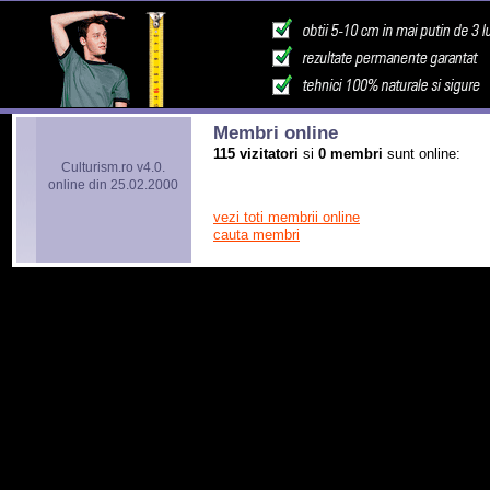
Membri online
115 vizitatori
si
0 membri
sunt online:
Culturism.ro v4.0.
online din 25.02.2000
vezi toti membrii online
cauta membri