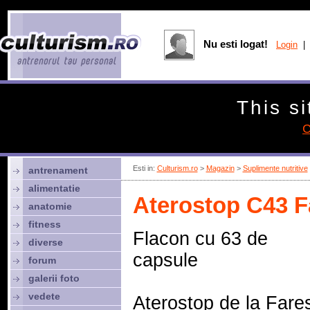
Nu esti logat!
Login
| 
This si
C
Esti in:
Culturism.ro
>
Magazin
>
Suplimente nutritive
antrenament
alimentatie
Aterostop C43 F
anatomie
fitness
Flacon cu 63 de
diverse
capsule
forum
galerii foto
vedete
Aterostop de la Fare