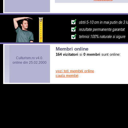
Membri online
164 vizitatori
si
0 membri
sunt online:
Culturism.ro v4.0.
online din 25.02.2000
vezi toti membrii online
cauta membri