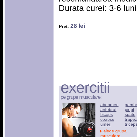
Durata curei: 3-6 luni
28 lei
Pret:
exercitii
pe grupe musculare:
abdomen
gamb
antebrat
piept
biceps
spate
coapse
trapez
umeri
tricep
alege grupa
musculara