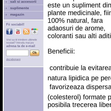
sali si accesorii
este un supliment di
suplimente
plante medicinale, fii
magazin
100% natural, fara
Fii sociabil!
adaosuri de arome,
coloranti sau alti aditi
Vrei sa iti trimitem ultimele
noutati? Introdu mai jos
adresa ta de e-mail
Beneficii:
dezabonare
 contribuie la evitar
natura lipidica pe pe
 favorizeaza dispers
(colesterol) formate p
posibila trecerea libe