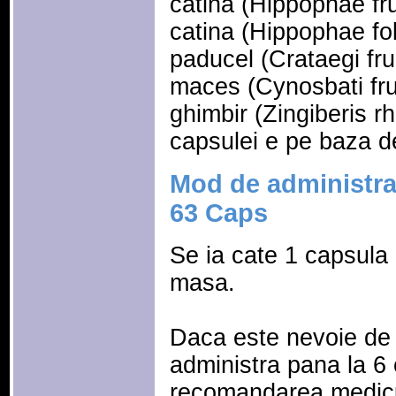
catina (Hippophae fr
catina (Hippophae fo
paducel (Crataegi fru
maces (Cynosbati fru
ghimbir (Zingiberis r
capsulei e pe baza d
Mod de administra
63 Caps
Se ia cate 1 capsula d
masa.
Daca este nevoie de 
administra pana la 6 
recomandarea medicul