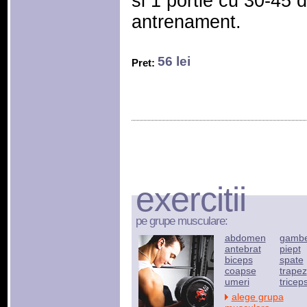
si 1 portie cu 30-45 
antrenament.
56 lei
Pret:
exercitii
pe grupe musculare:
abdomen
gamb
antebrat
piept
biceps
spate
coapse
trapez
umeri
tricep
alege grupa