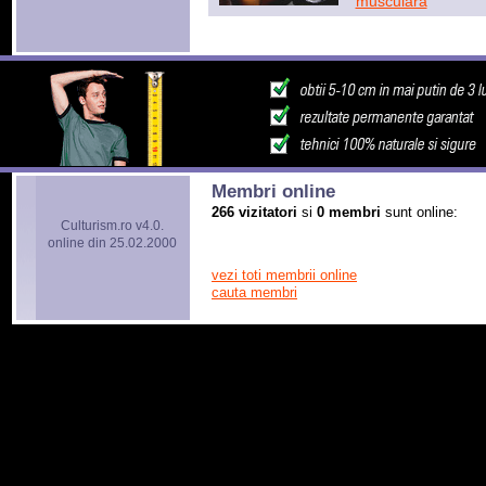
musculara
Membri online
266 vizitatori
si
0 membri
sunt online:
Culturism.ro v4.0.
online din 25.02.2000
vezi toti membrii online
cauta membri