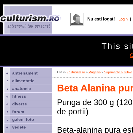
Nu esti logat!
Login
| 
This si
C
Esti in:
Culturism.ro
>
Magazin
>
Suplimente nutritive
antrenament
alimentatie
Beta Alanina pur
anatomie
fitness
Punga de 300 g (120
diverse
de portii)
forum
galerii foto
vedete
Beta-alanina pura es