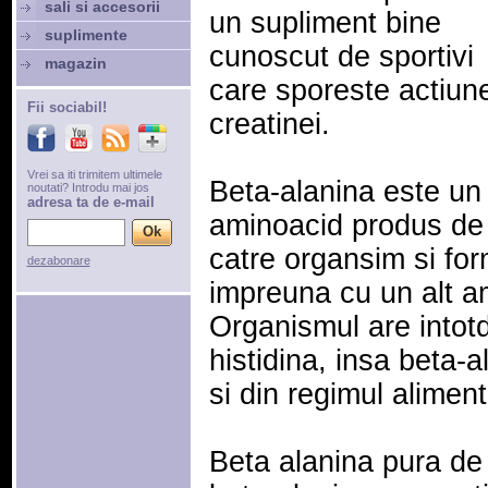
sali si accesorii
un supliment bine
suplimente
cunoscut de sportivi
magazin
care sporeste actiun
Fii sociabil!
creatinei.
Vrei sa iti trimitem ultimele
Beta-alanina este un
noutati? Introdu mai jos
adresa ta de e-mail
aminoacid produs de
catre organsim si fo
dezabonare
impreuna cu un alt am
Organismul are intot
histidina, insa beta-
si din regimul aliment
Beta alanina pura de 