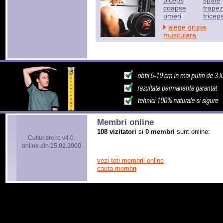
biceps
spate
coapse
trapez
umeri
tricep
alege grupa
musculara
Membri online
108 vizitatori
si
0 membri
sunt online:
Culturism.ro v4.0.
online din 25.02.2000
vezi toti membrii online
cauta membri