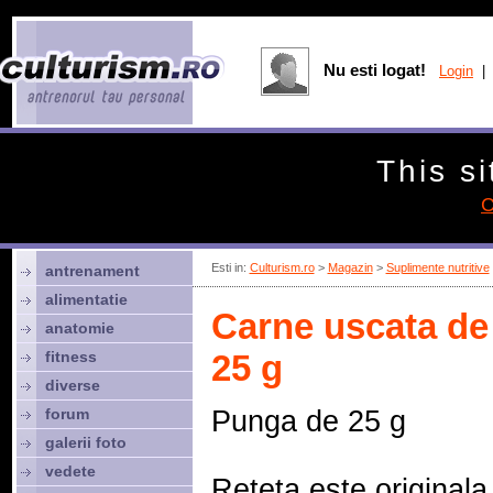
Nu esti logat!
Login
| 
This si
C
Esti in:
Culturism.ro
>
Magazin
>
Suplimente nutritive
antrenament
alimentatie
Carne uscata de
anatomie
fitness
25 g
diverse
forum
Punga de 25 g
galerii foto
vedete
Reteta este originala