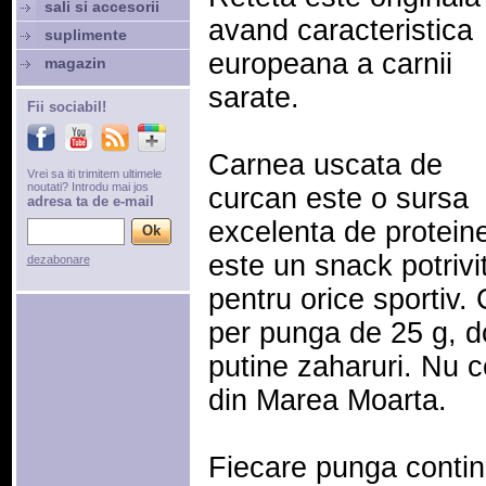
sali si accesorii
avand caracteristica
suplimente
europeana a carnii
magazin
sarate.
Fii sociabil!
Carnea uscata de
Vrei sa iti trimitem ultimele
noutati? Introdu mai jos
curcan este o sursa
adresa ta de e-mail
excelenta de proteine
este un snack potrivi
dezabonare
pentru orice sportiv.
per punga de 25 g, d
putine zaharuri. Nu c
din Marea Moarta.
Fiecare punga contin