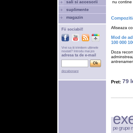
sali si accesorii
 nu contine
suplimente
magazin
Compozitia
Afiseaza com
Fii sociabil!
Mod de adm
100 000 10
Vrei sa iti trimitem ultimele
noutati? Introdu mai jos
Doza recom
adresa ta de e-mail
adminstreaz
antrenamen
dezabonare
79 l
Pret:
exe
pe grupe 