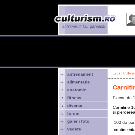
Esti in:
Culturis
antrenament
alimentatie
Carniti
anatomie
fitness
Flacon de 1
diverse
Carnitine 1
si pierderea
forum
galerii foto
 100 de por
vedete
 contine vi