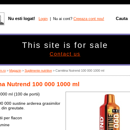
Nu esti logat!
Cauta
Login
| Nu ai cont?
Creeaza cont nou!
This site is for sale
Contact us
m.ro
>
Magazin
>
Suplimente nutritive
>
Carnitina Nutrend 100 000 1000 ml
na Nutrend 100 000 1000 ml
000 ml (100 de portii)
00 000 sustine arderea grasimilor
 din greutate.
tii per flacon
tamine