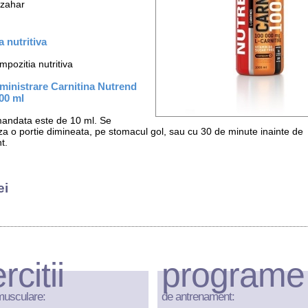
 zahar
 nutritiva
pozitia nutritiva
inistrare Carnitina Nutrend
00 ml
andata este de 10 ml. Se
a o portie dimineata, pe stomacul gol, sau cu 30 de minute inainte de
t.
ei
rcitii
programe
musculare:
de antrenament: