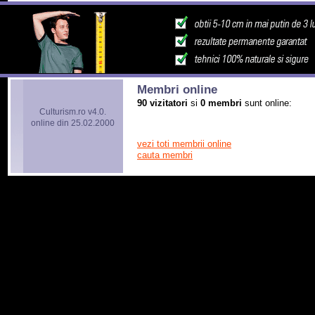
Membri online
90 vizitatori
si
0 membri
sunt online:
Culturism.ro v4.0.
online din 25.02.2000
vezi toti membrii online
cauta membri