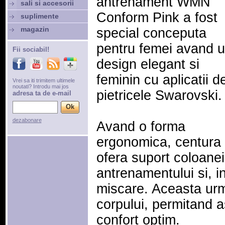
antrenament WMN
sali si accesorii
Conform Pink a fost
suplimente
magazin
special conceputa
pentru femei avand 
Fii sociabil!
design elegant si
feminin cu aplicatii d
Vrei sa iti trimitem ultimele
noutati? Introdu mai jos
pietricele Swarovski.
adresa ta de e-mail
dezabonare
Avand o forma
ergonomica, centura
ofera suport coloanei
antrenamentului si, in
miscare. Aceasta urma
corpului, permitand a
confort optim.