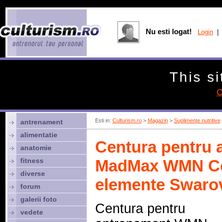
Nu esti logat!
Login
| 
This si
C
Esti in:
Culturism.ro
>
Magazin
>
Suplimente nutritive
antrenament
alimentatie
Centura pentru 
anatomie
fitness
MadMax WMN Co
diverse
elemente Swaro
forum
galerii foto
Centura pentru
vedete