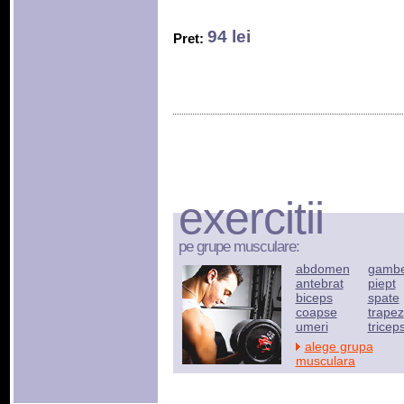
94 lei
Pret:
exercitii
pe grupe musculare:
abdomen
gamb
antebrat
piept
biceps
spate
coapse
trapez
umeri
tricep
alege grupa
musculara