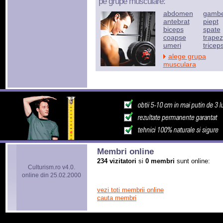
pe grupe musculare:
abdomen
gamb
antebrat
piept
biceps
spate
coapse
trapez
umeri
tricep
alege grupa
musculara
Membri online
234 vizitatori
si
0 membri
sunt online:
Culturism.ro v4.0.
online din 25.02.2000
vezi toti membrii online
cauta membri