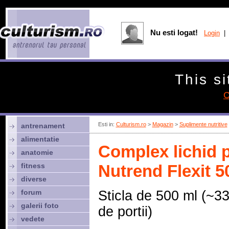
Nu esti logat!
Login
| 
This si
C
Esti in:
Culturism.ro
>
Magazin
>
Suplimente nutritive
antrenament
alimentatie
Complex lichid pe
anatomie
fitness
Nutrend Flexit 5
diverse
forum
Sticla de 500 ml (~3
galerii foto
de portii)
vedete