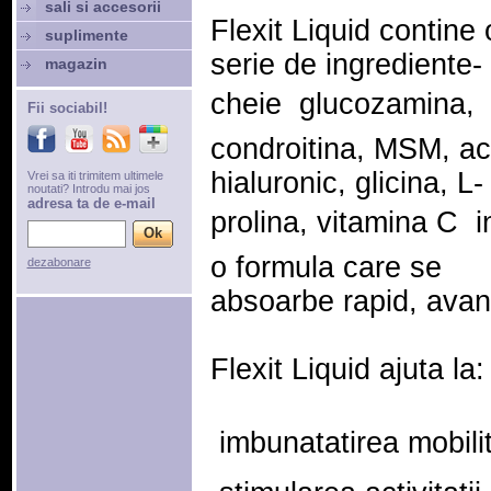
sali si accesorii
Flexit Liquid contine 
suplimente
serie de ingrediente-
magazin
cheie  glucozamina,
Fii sociabil!
condroitina, MSM, ac
hialuronic, glicina, L-
Vrei sa iti trimitem ultimele
noutati? Introdu mai jos
adresa ta de e-mail
prolina, vitamina C  i
o formula care se
dezabonare
absoarbe rapid, avan
Flexit Liquid ajuta la:
 imbunatatirea mobilit