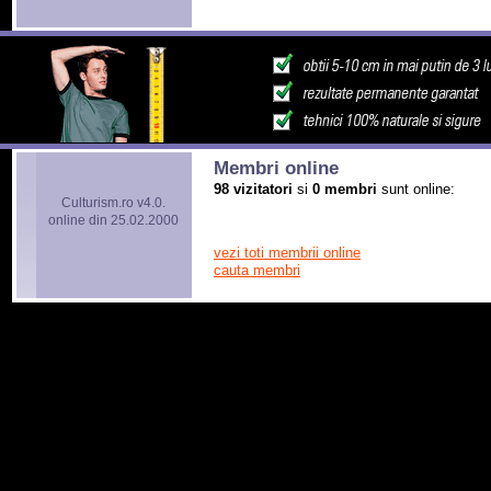
Membri online
98 vizitatori
si
0 membri
sunt online:
Culturism.ro v4.0.
online din 25.02.2000
vezi toti membrii online
cauta membri