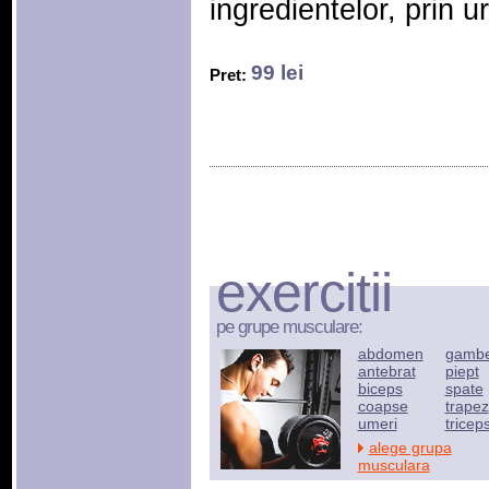
ingredientelor, prin u
99 lei
Pret:
exercitii
pe grupe musculare:
abdomen
gamb
antebrat
piept
biceps
spate
coapse
trapez
umeri
tricep
alege grupa
musculara