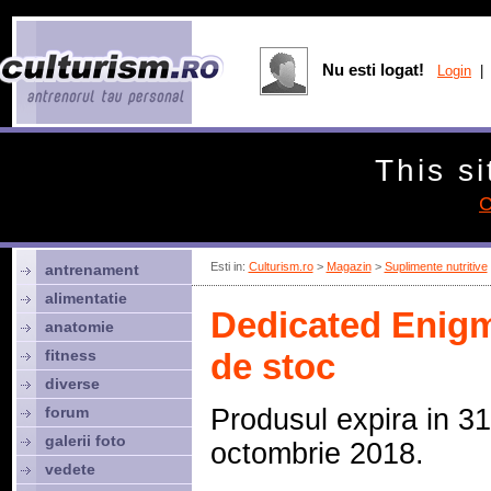
Nu esti logat!
Login
| 
This si
C
Esti in:
Culturism.ro
>
Magazin
>
Suplimente nutritive
antrenament
alimentatie
Dedicated Enigm
anatomie
fitness
de stoc
diverse
forum
Produsul expira in 31
galerii foto
octombrie 2018.
vedete