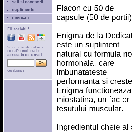
sali si accesorii
Flacon cu 50 de
suplimente
capsule (50 de portii)
magazin
Fii sociabil!
Enigma de la Dedica
este un supliment
Vrei sa iti trimitem ultimele
noutati? Introdu mai jos
natural cu formula no
adresa ta de e-mail
hormonala, care
imbunatateste
dezabonare
performanta si crest
Enigma functioneaza 
miostatina, un factor
tesutului muscular.
Ingredientul cheie al