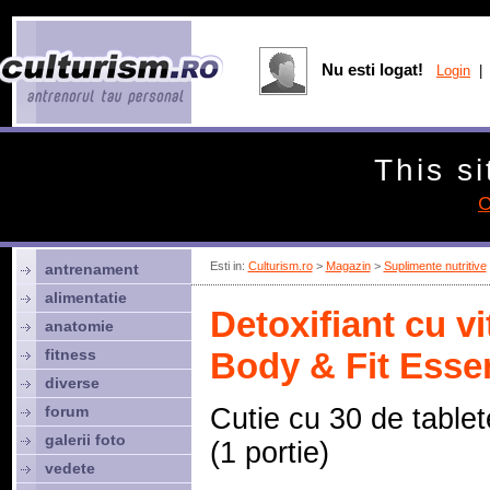
Nu esti logat!
Login
| 
This si
C
Esti in:
Culturism.ro
>
Magazin
>
Suplimente nutritive
antrenament
alimentatie
Detoxifiant cu v
anatomie
fitness
Body & Fit Essen
diverse
forum
Cutie cu 30 de tablet
galerii foto
(1 portie)
vedete