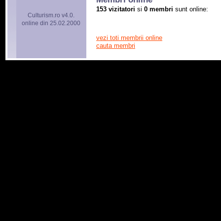
153 vizitatori
si
0 membri
sunt online:
Culturism.ro v4.0.
online din 25.02.2000
vezi toti membrii online
cauta membri