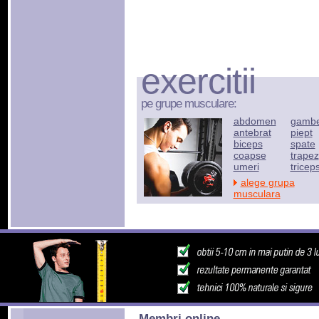
exercitii
pe grupe musculare:
abdomen
gamb
antebrat
piept
biceps
spate
coapse
trapez
umeri
tricep
alege grupa
musculara
Membri online