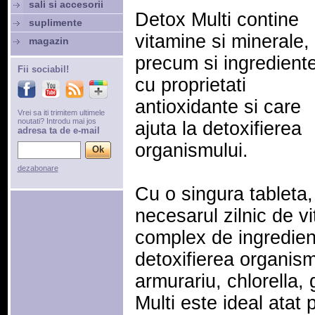
sali si accesorii
Detox Multi contine
suplimente
vitamine si minerale,
magazin
precum si ingredient
Fii sociabil!
cu proprietati
antioxidante si care
Vrei sa iti trimitem ultimele
noutati? Introdu mai jos
ajuta la detoxifierea
adresa ta de e-mail
organismului.
dezabonare
Cu o singura tableta
necesarul zilnic de v
complex de ingredien
detoxifierea organismu
armurariu, chlorella, 
Multi este ideal atat 