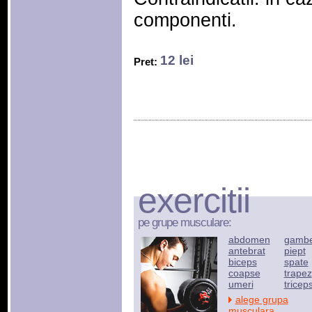
componenti.
12 lei
Pret:
exercitii
pe grupe musculare:
abdomen
gamb
antebrat
piept
biceps
spate
coapse
trapez
umeri
tricep
alege grupa
musculara