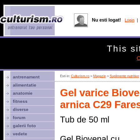
Nu esti logat!
Login
| 
This si
C
Esti in:
Culturism.ro
>
Magazin
>
Suplimente nutritive
antrenament
alimentatie
Gel varice Biove
anatomie
fitness
arnica C29 Fare
diverse
forum
Tub de 50 ml
galerii foto
vedete
Gel Biovenal cu