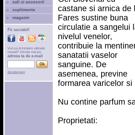
sali si accesorii
castane si arnica de 
suplimente
Fares sustine buna
magazin
circulatie a sangelui 
Fii sociabil!
nivelul venelor,
contribuie la mentine
Vrei sa iti trimitem ultimele
noutati? Introdu mai jos
sanatatii vaselor
adresa ta de e-mail
sanguine. De
asemenea, previne
dezabonare
formarea varicelor si
Nu contine parfum sa
Proprietati: