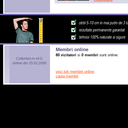
Membri online
80 vizitatori
si
0 membri
sunt online:
Culturism.ro v4.0.
online din 25.02.2000
vezi toti membrii online
cauta membri