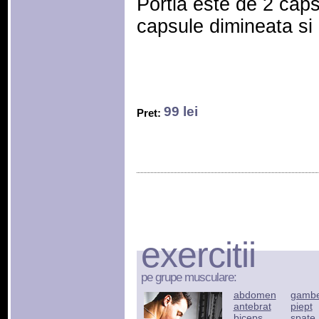
Portia este de 2 cap
capsule dimineata si
99 lei
Pret:
exercitii
pe grupe musculare:
abdomen
gamb
antebrat
piept
biceps
spate