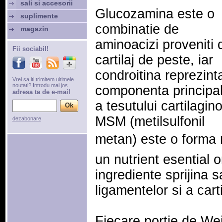
sali si accesorii
Glucozamina este o
suplimente
combinatie de
magazin
aminoacizi proveniti 
Fii sociabil!
cartilaj de peste, iar
condroitina reprezint
Vrei sa iti trimitem ultimele
noutati? Introdu mai jos
componenta principa
adresa ta de e-mail
a tesutului cartilagin
MSM (metilsulfonil
dezabonare
metan) este o forma n
un nutrient esential 
ingrediente sprijina s
ligamentelor si a carti
Fiecare portie de W