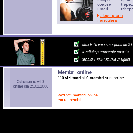
coapse
trapez
umeri
tricep
alege grupa
musculara
Membri online
110 vizitatori
si
0 membri
sunt online:
Culturism.ro v4.0.
online din 25.02.2000
vezi toti membrii online
cauta membri