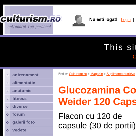
Nu esti logat!
Login
| 
This si
C
Esti in:
Culturism.ro
>
Magazin
>
Suplimente nutritive
antrenament
alimentatie
Glucozamina Co
anatomie
fitness
Weider 120 Cap
diverse
forum
Flacon cu 120 de
galerii foto
capsule (30 de portii)
vedete