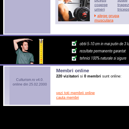
biceps
spate
coapse
trapez
umeri
tricep
alege grupa
musculara
Membri online
220 vizitatori
si
0 membri
sunt online:
Culturism.ro v4.0.
online din 25.02.2000
vezi toti membrii online
cauta membri