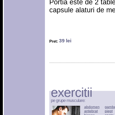
Portia este de 2 tabl
capsule alaturi de m
39 lei
Pret:
exercitii
pe grupe musculare:
abdomen
gamb
antebrat
piept