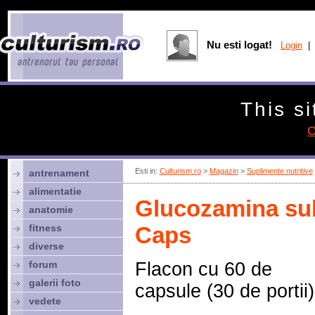
Nu esti logat!
Login
| 
This si
C
Esti in:
Culturism.ro
>
Magazin
>
Suplimente nutritive
antrenament
alimentatie
Glucozamina sul
anatomie
fitness
Caps
diverse
forum
Flacon cu 60 de
galerii foto
capsule (30 de portii)
vedete