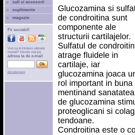
sali si accesorii
Glucozamina si sulfa
suplimente
de condroitina sunt
magazin
componente ale
Fii sociabil!
structurii cartilajelor.
Sulfatul de condroiti
Vrei sa iti trimitem ultimele
noutati? Introdu mai jos
atrage fluidele in
adresa ta de e-mail
cartilaje, iar
glucozamina joaca u
dezabonare
rol important in buna f
mentinand sanatatea t
de glucozamina stimu
proteoglicani si colag
tendoane.
Condroitina este o c