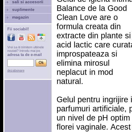
sali si accesorii
Balance de la Good
suplimente
Clean Love are o
magazin
formula creata din
Fii sociabil!
extracte din plante si
acid lactic care curat
Vrei sa iti trimitem ultimele
noutati? Introdu mai jos
improspateaza si
adresa ta de e-mail
elimina mirosul
neplacut in mod
dezabonare
natural.
Gelul pentru ingrijir
parfumuri artificiale,
un nivel de pH optim
florei vaginale. Ace