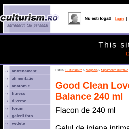
Nu esti logat!
Login
| 
This si
C
Esti in:
Culturism.ro
>
Magazin
>
Suplimente nutritive
antrenament
alimentatie
Good Clean Love
anatomie
fitness
Balance 240 ml
diverse
forum
Flacon de 240 ml
galerii foto
vedete
Gelul de igiena intim