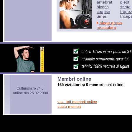
antebrat
piept
biceps
spate
coapse
trapez
umeri
tricep
alege grupa
musculara
Membri online
165 vizitatori
si
0 membri
sunt online:
Culturism.ro v4.0.
online din 25.02.2000
vezi toti membrii online
cauta membri