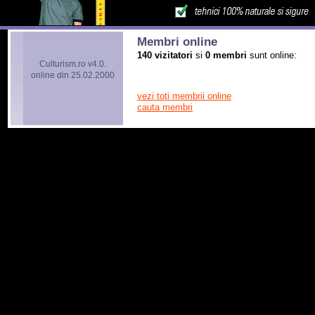
Membri online
140 vizitatori
si
0 membri
sunt online:
Culturism.ro v4.0.
online din 25.02.2000
vezi toti membrii online
cauta membri