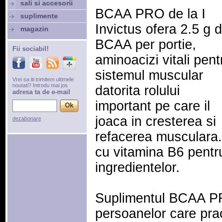
sali si accesorii
BCAA PRO de la I
suplimente
Invictus ofera 2.5 g 
magazin
BCAA per portie,
Fii sociabil!
aminoacizi vitali pent
sistemul muscular
Vrei sa iti trimitem ultimele
noutati? Introdu mai jos
datorita rolului
adresa ta de e-mail
important pe care il
joaca in cresterea si
dezabonare
refacerea musculara.
cu vitamina B6 pentr
ingredientelor.
Suplimentul BCAA P
persoanelor care prac