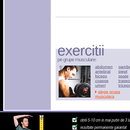
exercitii
pe grupe musculare:
abdomen
gamb
antebrat
piept
biceps
spate
coapse
trapez
umeri
tricep
alege grupa
musculara