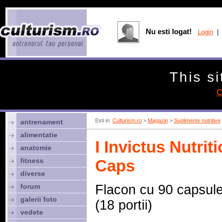
Nu esti logat!
Login
| 
This si
C
Esti in:
Culturism.ro
>
Magazin
>
Suplimente nutritive
antrenament
alimentatie
I Invictus Nutr
anatomie
fitness
Caps
diverse
forum
Flacon cu 90 capsul
galerii foto
(18 portii)
vedete