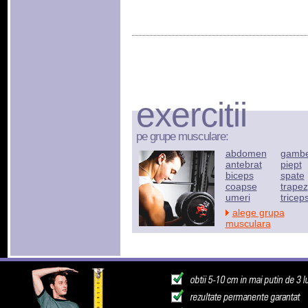
exercitii
pe grupe musculare:
abdomen
gamb
antebrat
piept
biceps
spate
coapse
trapez
umeri
tricep
alege grupa
musculara