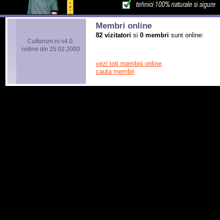
Membri online
82 vizitatori
si
0 membri
sunt online:
Culturism.ro v4.0.
online din 25.02.2000
vezi toti membrii online
cauta membri