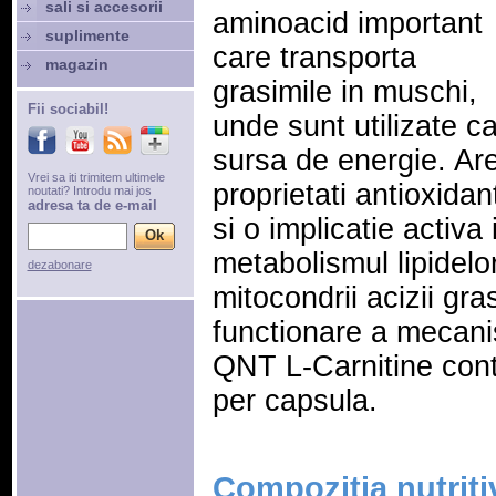
sali si accesorii
aminoacid important
suplimente
care transporta
magazin
grasimile in muschi,
Fii sociabil!
unde sunt utilizate c
sursa de energie. Ar
Vrei sa iti trimitem ultimele
proprietati antioxidan
noutati? Introdu mai jos
adresa ta de e-mail
si o implicatie activa 
metabolismul lipidelor
dezabonare
mitocondrii acizii gr
functionare a mecani
QNT L-Carnitine cont
per capsula.
Compozitia nutriti