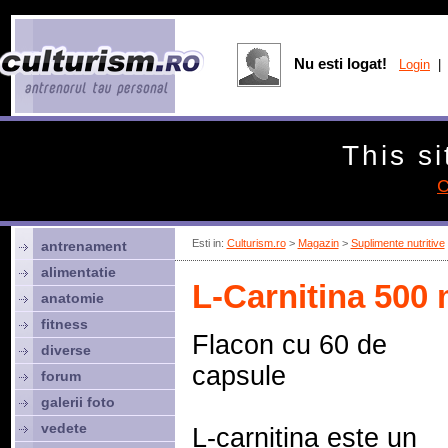
Nu esti logat!
Login
| 
This si
C
Esti in:
Culturism.ro
>
Magazin
>
Suplimente nutritive
antrenament
alimentatie
L-Carnitina 500
anatomie
fitness
Flacon cu 60 de
diverse
capsule
forum
galerii foto
vedete
L-carnitina este un