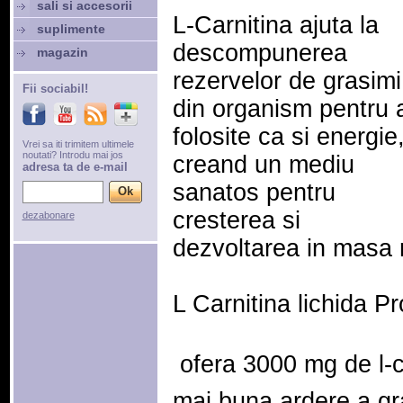
sali si accesorii
L-Carnitina ajuta la
suplimente
descompunerea
magazin
rezervelor de grasimi
Fii sociabil!
din organism pentru a
folosite ca si energie
Vrei sa iti trimitem ultimele
noutati? Introdu mai jos
creand un mediu
adresa ta de e-mail
sanatos pentru
cresterea si
dezabonare
dezvoltarea in masa
L Carnitina lichida P
 ofera 3000 mg de l-
mai buna ardere a gr