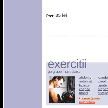
85 lei
Pret:
exercitii
pe grupe musculare:
abdomen
gamb
antebrat
piept
biceps
spate
coapse
trapez
umeri
tricep
alege grupa
musculara