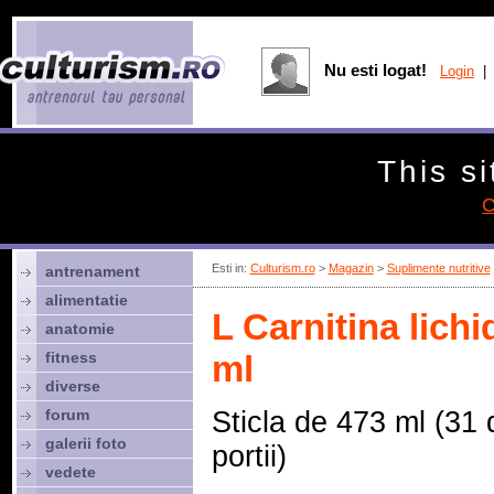
Nu esti logat!
Login
| 
This si
C
Esti in:
Culturism.ro
>
Magazin
>
Suplimente nutritive
antrenament
alimentatie
L Carnitina lich
anatomie
fitness
ml
diverse
forum
Sticla de 473 ml (31 
galerii foto
portii)
vedete