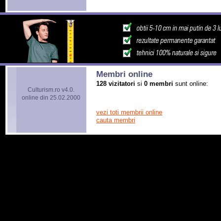
Membri online
128 vizitatori
si
0 membri
sunt online:
Culturism.ro v4.0.
online din 25.02.2000
vezi toti membrii online
cauta membri