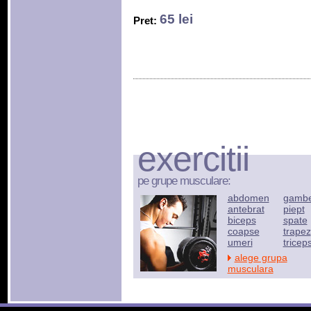
65 lei
Pret:
exercitii
pe grupe musculare:
abdomen
gamb
antebrat
piept
biceps
spate
coapse
trapez
umeri
tricep
alege grupa
musculara