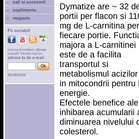
sali si accesorii
Dymatize are ~ 32 d
suplimente
portii per flacon si 1
magazin
mg de L-carnitina pe
Fii sociabil!
fiecare portie. Functi
majora a L-carnitinei
Vrei sa iti trimitem ultimele
este de a facilita
noutati? Introdu mai jos
adresa ta de e-mail
transportul si
metabolismul acizilor
dezabonare
in mitocondrii pentru
energie.
Efectele benefice ale 
inhibarea acumularii a
diminuarea nivelului d
colesterol.