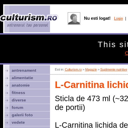
Nu esti logat!
Login
| 
This si
C
Esti in:
Culturism.ro
>
Magazin
>
Suplimente nutritive
antrenament
alimentatie
L-Carnitina lich
anatomie
fitness
Sticla de 473 ml (~3
diverse
de portii)
forum
galerii foto
vedete
L-Carnitina lichida de