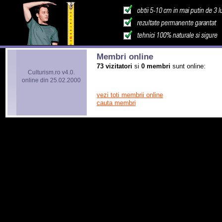
Membri online
73 vizitatori
si
0 membri
sunt online:
Culturism.ro v4.0.
online din 25.02.2000
vezi toti membrii online
cauta membri