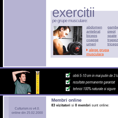
exercitii
pe grupe musculare:
abdomen
gamb
antebrat
piept
biceps
spate
coapse
trapez
umeri
tricep
alege grupa
musculara
Membri online
83 vizitatori
si
0 membri
sunt online:
Culturism.ro v4.0.
online din 25.02.2000