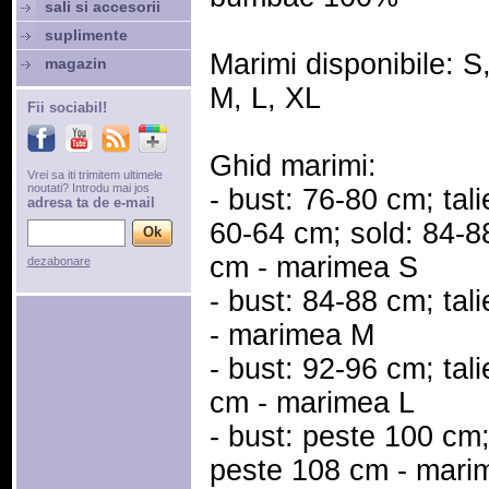
sali si accesorii
suplimente
Marimi disponibile: S
magazin
M, L, XL
Fii sociabil!
Ghid marimi:
Vrei sa iti trimitem ultimele
noutati? Introdu mai jos
- bust: 76-80 cm; tali
adresa ta de e-mail
60-64 cm; sold: 84-8
cm - marimea S
dezabonare
- bust: 84-88 cm; tal
- marimea M
- bust: 92-96 cm; tal
cm - marimea L
- bust: peste 100 cm;
peste 108 cm - mari