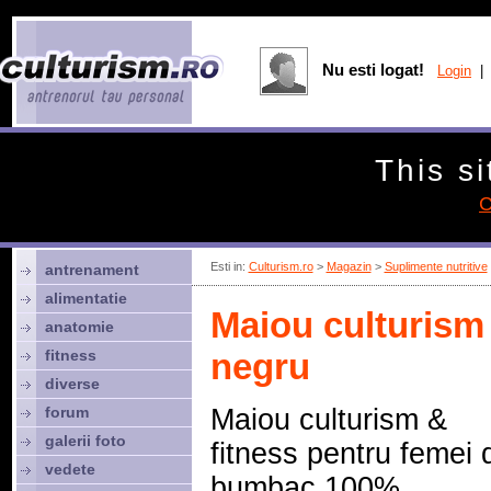
Nu esti logat!
Login
| 
This si
C
Esti in:
Culturism.ro
>
Magazin
>
Suplimente nutritive
antrenament
alimentatie
Maiou culturism 
anatomie
fitness
negru
diverse
forum
Maiou culturism &
galerii foto
fitness pentru femei 
vedete
bumbac 100%