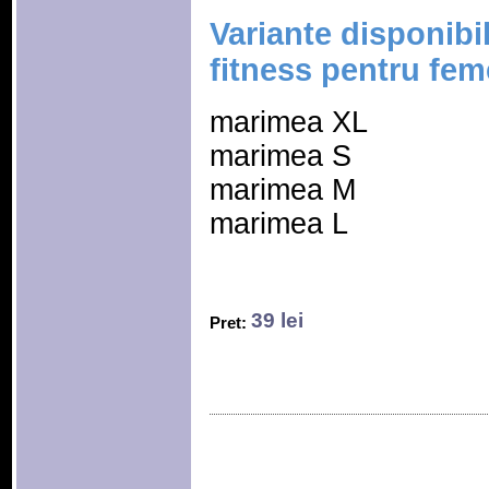
Variante disponibi
fitness pentru fem
marimea XL
marimea S
marimea M
marimea L
39 lei
Pret: