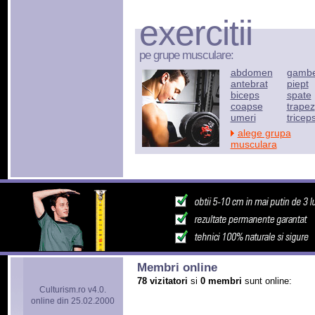
exercitii
pe grupe musculare:
abdomen
gamb
antebrat
piept
biceps
spate
coapse
trapez
umeri
tricep
alege grupa
musculara
Membri online
78 vizitatori
si
0 membri
sunt online:
Culturism.ro v4.0.
online din 25.02.2000