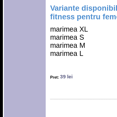
Variante disponibi
fitness pentru fem
marimea XL
marimea S
marimea M
marimea L
39 lei
Pret: