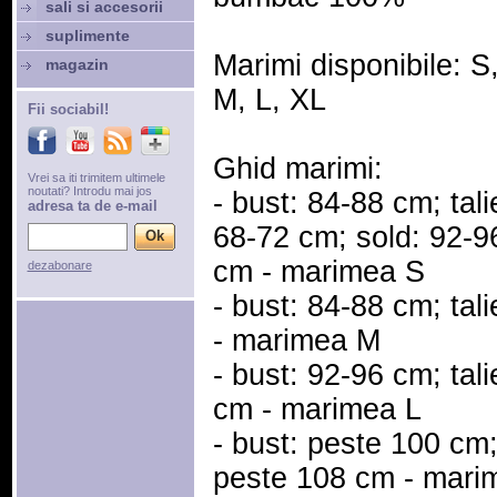
sali si accesorii
suplimente
Marimi disponibile: S
magazin
M, L, XL
Fii sociabil!
Ghid marimi:
Vrei sa iti trimitem ultimele
noutati? Introdu mai jos
- bust: 84-88 cm; tali
adresa ta de e-mail
68-72 cm; sold: 92-9
cm - marimea S
dezabonare
- bust: 84-88 cm; tal
- marimea M
- bust: 92-96 cm; tal
cm - marimea L
- bust: peste 100 cm;
peste 108 cm - mari