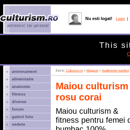
Nu esti logat!
Login
| 
This si
C
Esti in:
Culturism.ro
>
Magazin
>
Suplimente nutritive
antrenament
alimentatie
Maiou culturism 
anatomie
fitness
rosu corai
diverse
forum
Maiou culturism &
galerii foto
fitness pentru femei 
vedete
bumbac 100%