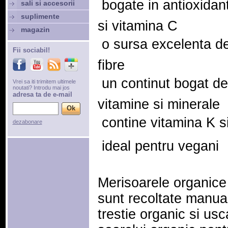
 bogate in antioxidant
sali si accesorii
suplimente
si vitamina C
magazin
 o sursa excelenta d
Fii sociabil!
fibre
 un continut bogat de
Vrei sa iti trimitem ultimele
noutati? Introdu mai jos
adresa ta de e-mail
vitamine si minerale
 contine vitamina K s
dezabonare
 ideal pentru vegani
Merisoarele organice
sunt recoltate manual
trestie organic si usc