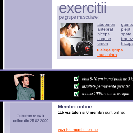
exercitii
pe grupe musculare:
abdomen
gamb
antebrat
piept
biceps
spate
coapse
trapez
umeri
tricep
alege grupa
musculara
Membri online
116 vizitatori
si
0 membri
sunt online:
Culturism.ro v4.0.
online din 25.02.2000
vezi toti membrii online