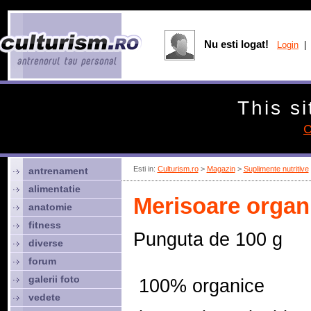
Nu esti logat!
Login
| 
This si
C
Esti in:
Culturism.ro
>
Magazin
>
Suplimente nutritive
antrenament
alimentatie
Merisoare organ
anatomie
fitness
Punguta de 100 g
diverse
forum
galerii foto
 100% organice
vedete