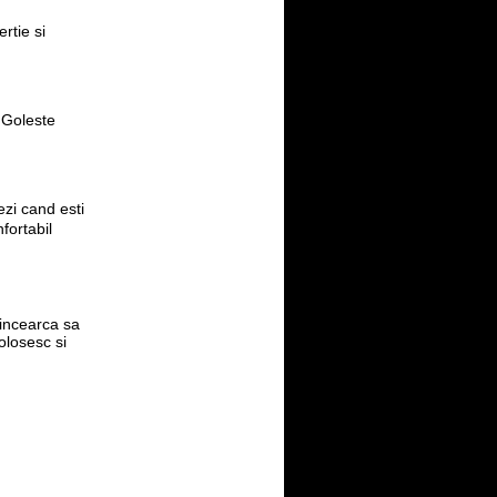
rtie si
. Goleste
zi cand esti
ortabil 
incearca sa
olosesc si