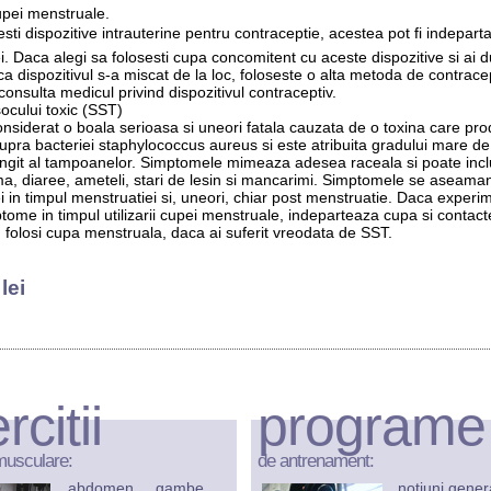
cupei menstruale.
esti dispozitive intrauterine pentru contraceptie, acestea pot fi indeparta
. Daca alegi sa folosesti cupa concomitent cu aceste dispozitive si ai d
a dispozitivul s-a miscat de la loc, foloseste o alta metoda de contracep
 consulta medicul privind dispozitivul contraceptiv.
ocului toxic (SST)
nsiderat o boala serioasa si uneori fatala cauzata de o toxina care pr
upra bacteriei staphylococcus aureus si este atribuita gradului mare de 
ungit al tampoanelor. Simptomele mimeaza adesea raceala si poate incl
ma, diaree, ameteli, stari de lesin si mancarimi. Simptomele se aseama
ei in timpul menstruatiei si, uneori, chiar post menstruatie. Daca experi
tome in timpul utilizarii cupei menstruale, indeparteaza cupa si contac
 folosi cupa menstruala, daca ai suferit vreodata de SST.
lei
rcitii
programe
musculare:
de antrenament:
abdomen
gambe
notiuni gener