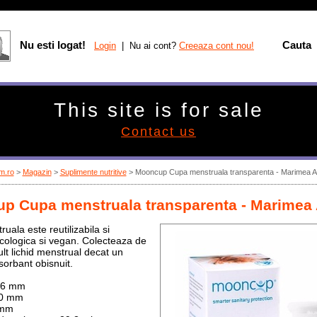
Nu esti logat!
Cauta
Login
| Nu ai cont?
Creeaza cont nou!
This site is for sale
Contact us
m.ro
>
Magazin
>
Suplimente nutritive
>
Mooncup Cupa menstruala transparenta - Marimea A
p Cupa menstruala transparenta - Marimea
ala este reutilizabila si
 ecologica si vegan. Colecteaza de
lt lichid menstrual decat un
orbant obisnuit.
46 mm​
50 mm
 mm