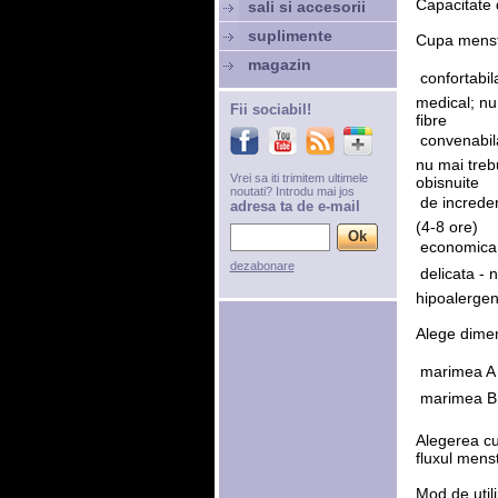
Capacitate 
sali si accesorii
suplimente
Cupa menst
magazin
 confortabi
medical; nu
Fii sociabil!
fibre
 convenabi
nu mai treb
Vrei sa iti trimitem ultimele
obisnuite
noutati? Introdu mai jos
 de increde
adresa ta de e-mail
(4-8 ore)
 economica 
dezabonare
 delicata - 
hipoalergeni
Alege dimen
 marimea A 
 marimea B 
Alegerea cu
fluxul menst
Mod de utili