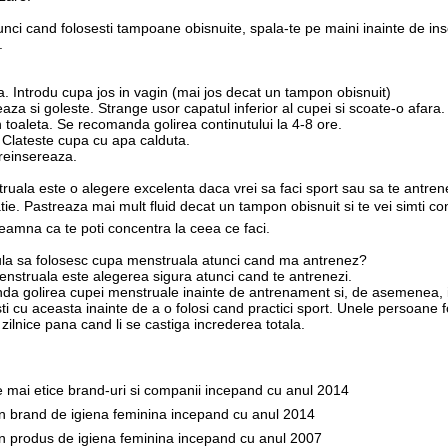
unci cand folosesti tampoane obisnuite, spala-te pe maini inainte de inse
.
a. Introdu cupa jos in vagin (mai jos decat un tampon obisnuit)
aza si goleste. Strange usor capatul inferior al cupei si scoate-o afara
n toaleta. Se recomanda golirea continutului la 4-8 ore.
. Clateste cupa cu apa calduta.
 reinsereaza.
uala este o alegere excelenta daca vrei sa faci sport sau sa te antrene
ie. Pastreaza mai mult fluid decat un tampon obisnuit si te vei simti conf
eamna ca te poti concentra la ceea ce faci.
ula sa folosesc cupa menstruala atunci cand ma antrenez?
nstruala este alegerea sigura atunci cand te antrenezi.
a golirea cupei menstruale inainte de antrenament si, de asemenea, 
ti cu aceasta inainte de a o folosi cand practici sport. Unele persoane f
zilnice pana cand li se castiga increderea totala.
le mai etice brand-uri si companii incepand cu anul 2014
un brand de igiena feminina incepand cu anul 2014
un produs de igiena feminina incepand cu anul 2007