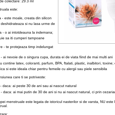
de colectare: 29.3 ml
ruala este:
la - este moale, creata din silicon
 deshidrateaza si nu lasa urme de
la - o ai intotdeauna la indemana;
uie sa iti cumperi tampoane
re - te protejeaza timp indelungat
- ai nevoie de o singura cupa, durata ei de viata fiind de mai multi ani
nu contine latex, coloranti, parfum, BPA, ftalati, plastic, inalbitori, toxine;
ca si este ideala chiar pentru femeile cu alergii sau piele sensibila
siunea care ti se potriveste:
- daca: ai peste 30 de ani sau ai nascut natural
- daca: ai mai putin de 30 de ani si nu ai nascut natural, ci prin cezari
pei menstruale este legata de istoricul nasterilor si de varsta, NU este 
rual.
zare: