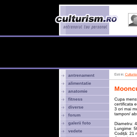
Esti in:
Culturis
antrenament
alimentatie
Mooncu
anatomie
fitness
Cupa menstru
certificata
diverse
3 ori mai mu
tampon/ abs
forum
galerii foto
Diametru: 
Lungime: 
vedete
Codiță: 21