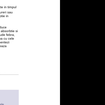
te in timpul
ureri sau
tie in
oduce
absorbtie si
ude febra,
na cu cele
mentezi
teaza
ale