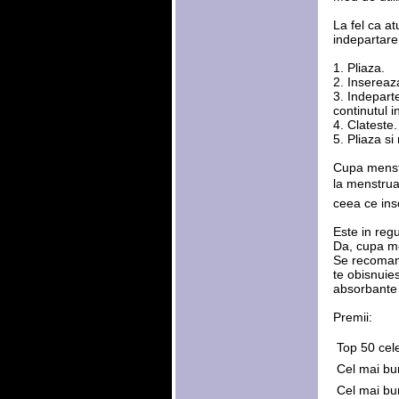
La fel ca at
indepartare
1. Pliaza.
2. Insereaz
3. Indeparte
continutul i
4. Clateste
5. Pliaza si
Cupa menstr
la menstruat
ceea ce ins
Este in reg
Da, cupa me
Se recomand
te obisnuies
absorbante 
Premii:
 Top 50 ce
 Cel mai b
 Cel mai b