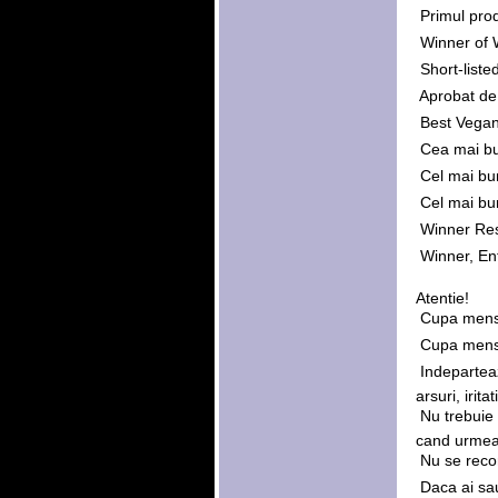
 Primul pro
 Winner of
 Short-lis
 Aprobat d
 Best Vega
 Cea mai b
 Cel mai bu
 Cel mai b
 Winner R
 Winner, E
Atentie!
 Cupa mens
 Cupa mens
 Indeparte
arsuri, irita
 Nu trebuie
cand urmeaza
 Nu se rec
 Daca ai s