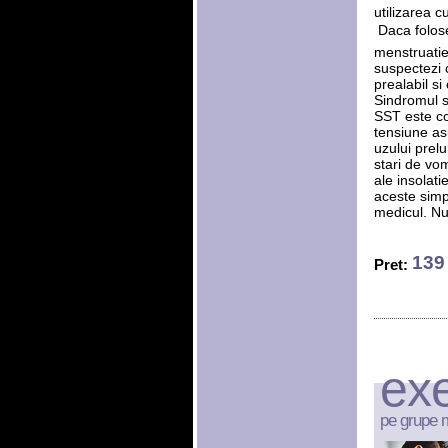
utilizarea 
 Daca folos
menstruatiei
suspectezi c
prealabil si
Sindromul s
SST este co
tensiune as
uzului prel
stari de vo
ale insolati
aceste simp
medicul. Nu
139 
Pret:
exe
pe grupe 