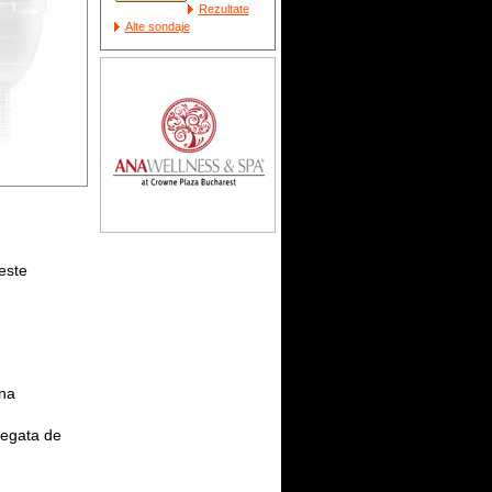
Rezultate
Alte sondaje
 este
ana
legata de