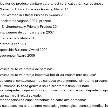
ducator de produse sanitare care a fost certificat ca Ethical Business
 Women in Ethical Business Awards, Mai 2017
ted for Women in Ethical Business Awards 2006
e societatea vegana 2004  prezent
n Environmentally Friendly Product 204
una alegere de cumparare din 2007
n articol de toaleta 2013
un produs eco 2011
esponsible Business Award 2009
ntrepreneur Award 2009
truala nu te va proteja de sarcina!
truala nu te va proteja impotriva bolilor cu transmitere sexuala!
aza cupa si contacteaza medicul daca experimentezi simptome precum:
tii, inflamatii in zona genitala sau disconfort in timpul urinarii.
 sa indepartezi cupa atunci cand urinezi, dar trebuie sa indepartezi cup
 sa intretii relatii sexuale.
omanda folosirea cupei personale de catre alta persoana!
au suspectezi ca ai probleme medicale ginecologice, consulta medicul in