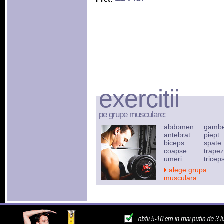
exercitii
pe grupe musculare:
abdomen
gamb
antebrat
piept
biceps
spate
coapse
trapez
umeri
tricep
alege grupa
musculara