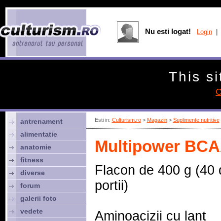
Nu esti logat!
Login
| 
This si
C
Esti in:
Culturism.ro
>
Magazin
>
Suplimente nutritive
antrenament
alimentatie
Multipower BCA
anatomie
fitness
Flacon de 400 g (40 
diverse
portii)
forum
galerii foto
vedete
Aminoacizii cu lant