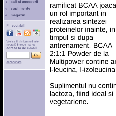
sali si accesorii
ramificat BCAA joac
suplimente
un rol important in
magazin
realizarea sintezei
Fii sociabil!
proteinelor inainte, in
timpul si dupa
Vrei sa iti trimitem ultimele
antrenament. BCAA
noutati? Introdu mai jos
adresa ta de e-mail
2:1:1 Powder de la
Multipower contine am
dezabonare
l-leucina, l-izoleucina
Suplimentul nu conti
lactoza, fiind ideal s
vegetariene.