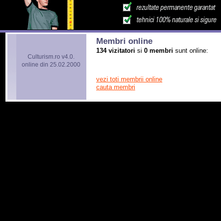
Membri online
134 vizitatori
si
0 membri
sunt online:
Culturism.ro v4.0.
online din 25.02.2000
vezi toti membrii online
cauta membri