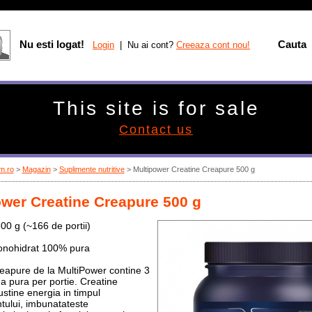
Nu esti logat!
Cauta
Login
| Nu ai cont?
Creeaza cont nou!
This site is for sale
Contact us
m.ro
>
Magazin
>
Suplimente nutritive
>
Multipower Creatine Creapure 500 g
ower Creatine Creapure 500 g
00 g (~166 de portii)
onohidrat 100% pura
eapure de la MultiPower contine 3
na pura per portie. Creatine
stine energia in timpul
ului, imbunatateste