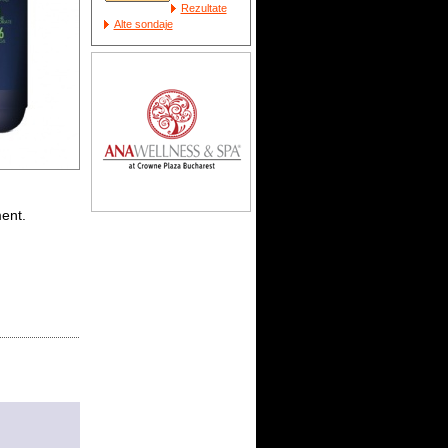
Rezultate
Alte sondaje
ment.