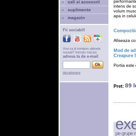
performantel
sali si accesorii
intens de s
suplimente
volum muscul
apa in celu
magazin
Fii sociabil!
Compozitia
Afiseaza com
Vrei sa iti trimitem ultimele
Mod de adm
noutati? Introdu mai jos
Creapure 
adresa ta de e-mail
Portia este
dezabonare
89 l
Pret:
exe
pe grupe 