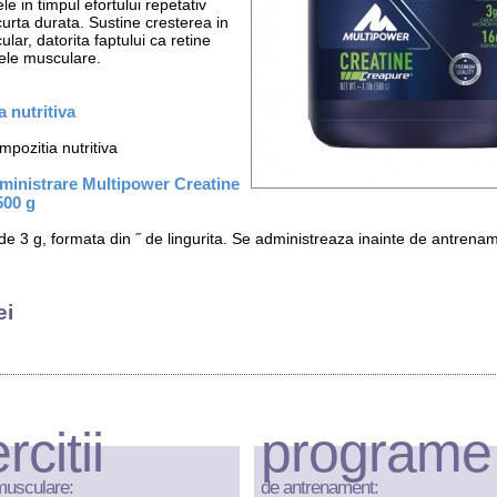
e in timpul efortului repetativ
curta durata. Sustine cresterea in
ar, datorita faptului ca retine
lele musculare.
 nutritiva
pozitia nutritiva
inistrare Multipower Creatine
500 g
 de 3 g, formata din ˝ de lingurita. Se administreaza inainte de antrena
ei
rcitii
programe
musculare:
de antrenament: