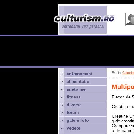
Esti in:
Culturis
antrenament
alimentatie
Multip
anatomie
fitness
Flacon de 5
diverse
Creatina m
forum
Creatine Cr
galerii foto
g de creati
Creapure su
vedete
antrenament