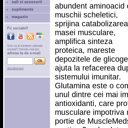
sali si accesorii
abundent aminoacid 
suplimente
muschii scheletici,
magazin
sprijina catabolizarea
Fii sociabil!
masei musculare,
amplifica sinteza
Vrei sa iti trimitem ultimele
proteica, mareste
noutati? Introdu mai jos
adresa ta de e-mail
depozitele de glicoge
ajuta la refacerea du
dezabonare
sistemului imunitar.
Glutamina este o com
unul dintre cei mai im
antioxidanti, care pro
musculare impotriva ra
portie de MuscleMed