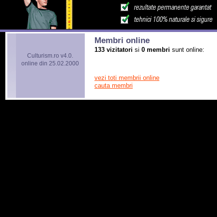
Membri online
133 vizitatori
si
0 membri
sunt online:
Culturism.ro v4.0.
online din 25.02.2000
vezi toti membrii online
cauta membri