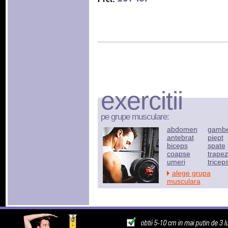
exercitii
pe grupe musculare:
abdomen
gamb
antebrat
piept
biceps
spate
coapse
trapez
umeri
tricep
alege grupa
musculara