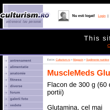
Nu esti logat!
Login
| 
This si
C
Esti in:
Culturism.ro
>
Magazin
>
Suplimente nutritive
antrenament
alimentatie
MuscleMeds Glu
anatomie
fitness
Flacon de 300 g (60 
diverse
portii)
forum
galerii foto
vedete
Glutamina, cel mai