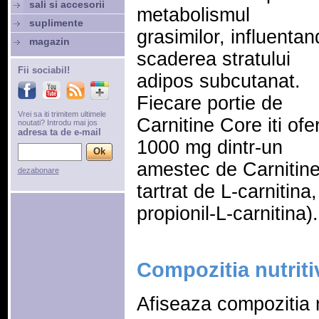
sali si accesorii
metabolismul
suplimente
grasimilor, influentan
magazin
scaderea stratului
Fii sociabil!
adipos subcutanat.
Fiecare portie de
Vrei sa iti trimitem ultimele
Carnitine Core iti ofe
noutati? Introdu mai jos
adresa ta de e-mail
1000 mg dintr-un
amestec de Carnitine 
dezabonare
tartrat de L-carnitin
propionil-L-carnitina).
Compozitia nutriti
Afiseaza compozitia n