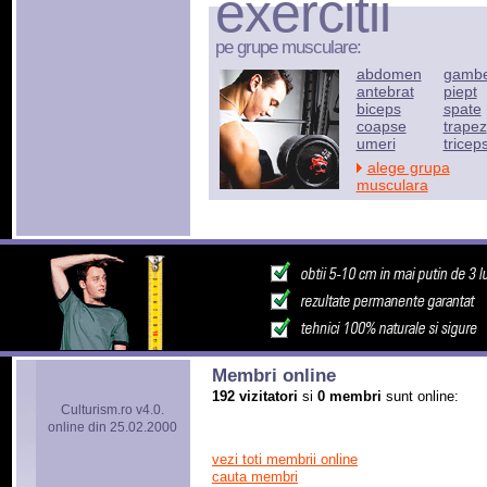
exercitii
pe grupe musculare:
abdomen
gamb
antebrat
piept
biceps
spate
coapse
trapez
umeri
tricep
alege grupa
musculara
Membri online
192 vizitatori
si
0 membri
sunt online:
Culturism.ro v4.0.
online din 25.02.2000
vezi toti membrii online
cauta membri