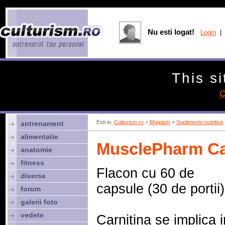
Nu esti logat!
Login
| 
This si
C
Esti in:
Culturism.ro
>
Magazin
>
Suplimente nutritive
antrenament
alimentatie
MusclePharm Car
anatomie
fitness
Flacon cu 60 de
diverse
capsule (30 de portii)
forum
galerii foto
vedete
Carnitina se implica i