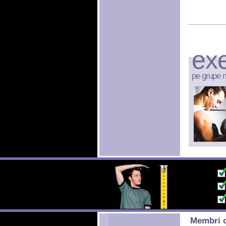
exe
pe grupe 
Membri o