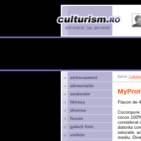
Esti in:
Culturis
antrenament
alimentatie
MyProt
anatomie
fitness
Flacon de 
diverse
Coconpure d
cocos 100% 
forum
considerat 
galerii foto
datorita con
saturate, aci
vedete
mediu. Dive