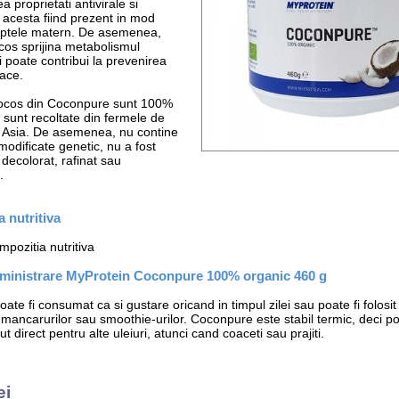
a proprietati antivirale si
 acesta fiind prezent in mod
laptele matern. De asemenea,
ocos sprijina metabolismul
i poate contribui la prevenirea
iace.
cocos din Coconpure sunt 100%
 sunt recoltate din fermele de
n Asia. De asemenea, nu contine
odificate genetic, nu a fost
decolorat, rafinat sau
.
 nutritiva
pozitia nutritiva
ministrare MyProtein Coconpure 100% organic 460 g
te fi consumat ca si gustare oricand in timpul zilei sau poate fi folosit 
ancarurilor sau smoothie-urilor. Coconpure este stabil termic, deci poat
tut direct pentru alte uleiuri, atunci cand coaceti sau prajiti.
ei