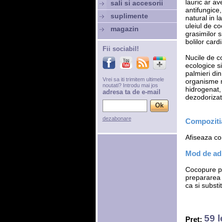
lauric ar ave
sali si accesorii
antifungice,
suplimente
natural in 
uleiul de c
magazin
grasimilor s
bolilor card
Fii sociabil!
Nucile de 
ecologice si
palmieri di
Vrei sa iti trimitem ultimele
organisme m
noutati? Introdu mai jos
hidrogenat, 
adresa ta de e-mail
dezodorizat
dezabonare
Compozitia
Afiseaza com
Mod de ad
Cocopure poa
prepararea m
ca si substi
59 l
Pret: