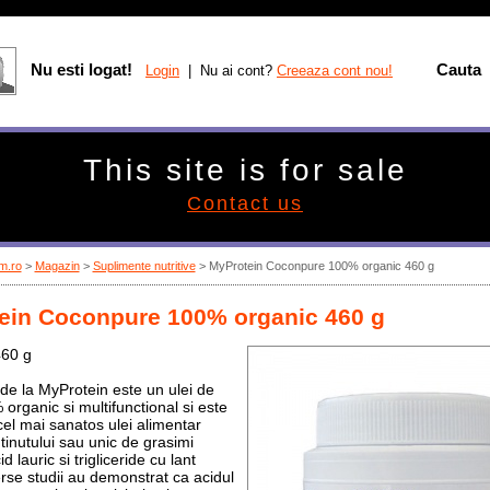
Nu esti logat!
Cauta
Login
| Nu ai cont?
Creeaza cont nou!
This site is for sale
Contact us
m.ro
>
Magazin
>
Suplimente nutritive
>
MyProtein Coconpure 100% organic 460 g
ein Coconpure 100% organic 460 g
460 g
e la MyProtein este un ulei de
organic si multifunctional si este
cel mai sanatos ulei alimentar
tinutului sau unic de grasimi
d lauric si trigliceride cu lant
rse studii au demonstrat ca acidul