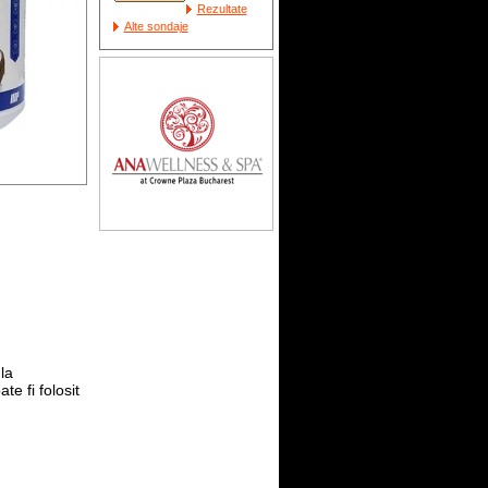
Rezultate
Alte sondaje
la
e fi folosit