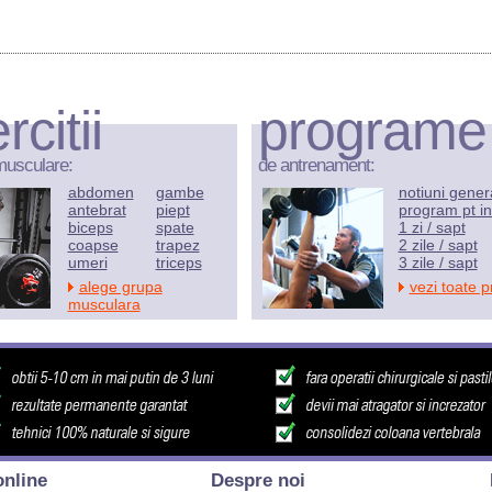
rcitii
programe
musculare:
de antrenament:
abdomen
gambe
notiuni gener
antebrat
piept
program pt in
biceps
spate
1 zi / sapt
coapse
trapez
2 zile / sapt
umeri
triceps
3 zile / sapt
alege grupa
vezi toate 
musculara
nline
Despre noi