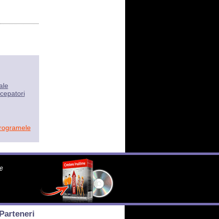
ale
cepatori
programele
Parteneri