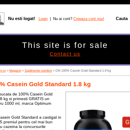
Nu esti logat!
Cauta
Login
| Nu ai cont?
Creeaza cont nou!
This site is for sale
Contact us
m.ro
>
Magazin
>
Suplimente nutritive
>
ON 100% Casein Gold Standard 1.8 kg
% Casein Gold Standard 1.8 kg
bucata de 100% Casein Gold
8 kg si primesti GRATIS un
ru 1000 ml, marca Optimum
sein Gold Standard a castigat in
5 premiul pentru cel mai bun
u cazeina la concursurile