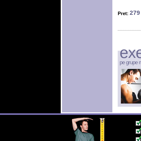
279 
Pret:
exe
pe grupe 