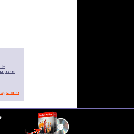
ale
cepatori
programele