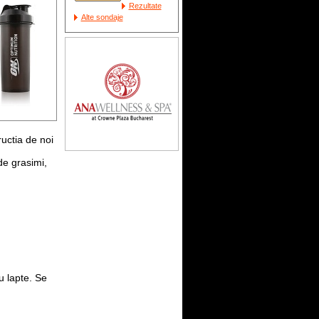
Rezultate
Alte sondaje
uctia de noi
de grasimi,
u lapte. Se