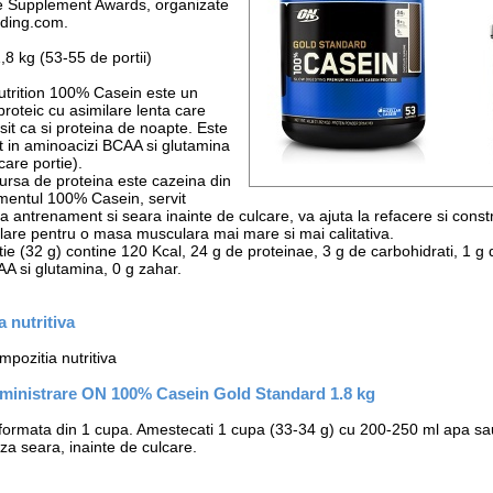
e Supplement Awards, organizate
lding.com.
,8 kg (53-55 de portii)
trition 100% Casein este un
proteic cu asimilare lenta care
osit ca si proteina de noapte. Este
t in aminoacizi BCAA si glutamina
care portie).
sursa de proteina este cazeina din
imentul 100% Casein, servit
a antrenament si seara inainte de culcare, va ajuta la refacere si constr
lare pentru o masa musculara mai mare si mai calitativa.
ie (32 g) contine 120 Kcal, 24 g de proteinae, 3 g de carbohidrati, 1 g 
A si glutamina, 0 g zahar.
 nutritiva
pozitia nutritiva
ministrare ON 100% Casein Gold Standard 1.8 kg
 formata din 1 cupa. Amestecati 1 cupa (33-34 g) cu 200-250 ml apa sa
za seara, inainte de culcare.