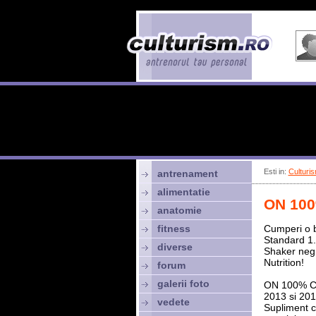
Esti in:
Culturis
antrenament
alimentatie
ON 100
anatomie
fitness
Cumperi o 
Standard 1.
diverse
Shaker neg
Nutrition!
forum
galerii foto
ON 100% Ca
2013 si 201
vedete
Supliment c