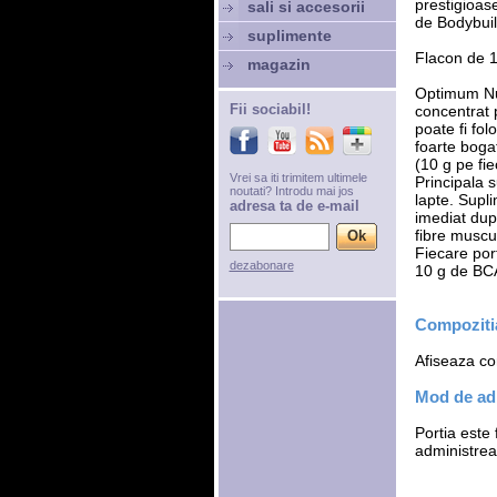
prestigioas
sali si accesorii
de Bodybui
suplimente
Flacon de 1
magazin
Optimum Nu
Fii sociabil!
concentrat 
poate fi fol
foarte boga
(10 g pe fie
Vrei sa iti trimitem ultimele
Principala 
noutati? Introdu mai jos
lapte. Supl
adresa ta de e-mail
imediat dup
fibre muscu
Fiecare port
dezabonare
10 g de BCA
Compozitia
Afiseaza com
Mod de ad
Portia este
administrea