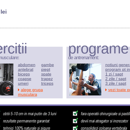
lei
rcitii
programe
musculare:
de antrenament:
abdomen
gambe
notiuni gener
antebrat
piept
program pt in
biceps
spate
1 zi / sapt
coapse
trapez
2 zile / sapt
umeri
triceps
3 zile / sapt
alege grupa
vezi toate 
musculara