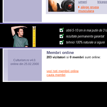
umeri
tricep
alege grupa
musculara
Membri online
203 vizitatori
si
0 membri
sunt online:
Culturism.ro v4.0.
online din 25.02.2000
vezi toti membrii online
cauta membri