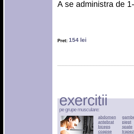
A se administra de 1-2
154 lei
Pret:
exercitii
pe grupe musculare:
abdomen
gamb
antebrat
piept
biceps
spate
coapse
trapez