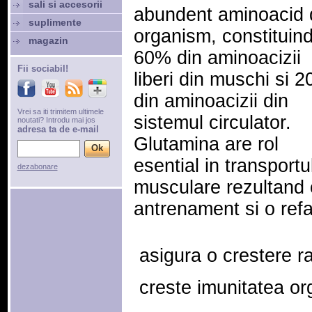
sali si accesorii
abundent aminoacid 
suplimente
organism, constituin
magazin
60% din aminoacizii
Fii sociabil!
liberi din muschi si 
din aminoacizii din
Vrei sa iti trimitem ultimele
sistemul circulator.
noutati? Introdu mai jos
adresa ta de e-mail
Glutamina are rol
esential in transportu
dezabonare
musculare rezultand
antrenament si o ref
 asigura o crestere 
 creste imunitatea o