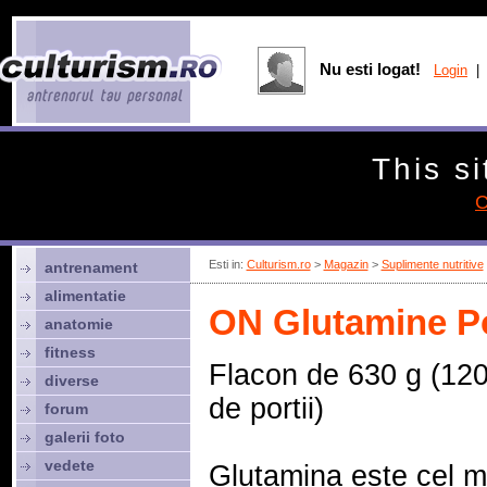
Nu esti logat!
Login
| 
This si
C
Esti in:
Culturism.ro
>
Magazin
>
Suplimente nutritive
antrenament
alimentatie
ON Glutamine P
anatomie
fitness
Flacon de 630 g (12
diverse
de portii)
forum
galerii foto
vedete
Glutamina este cel m