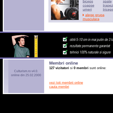
biceps
spate
coapse
trapez
umeri
tricep
alege grupa
musculara
Membri online
127 vizitatori
si
0 membri
sunt online:
Culturism.ro v4.0.
online din 25.02.2000
vezi toti membrii online
cauta membri