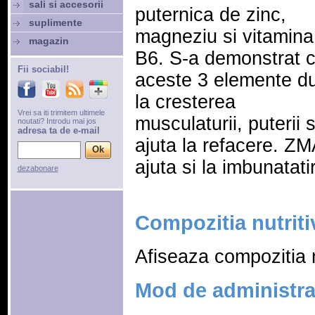
sali si accesorii
puternica de zinc,
suplimente
magneziu si vitamina
magazin
B6. S-a demonstrat 
Fii sociabil!
aceste 3 elemente d
la cresterea
Vrei sa iti trimitem ultimele
musculaturii, puterii s
noutati? Introdu mai jos
adresa ta de e-mail
ajuta la refacere. ZM
ajuta si la imbunatat
dezabonare
Compozitia nutriti
Afiseaza compozitia n
Mod de administr