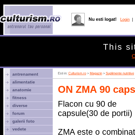
Nu esti logat!
Login
| 
This si
C
Esti in:
Culturism.ro
>
Magazin
>
Suplimente nutritive
antrenament
alimentatie
ON ZMA 90 caps
anatomie
fitness
Flacon cu 90 de
diverse
capsule(30 de portii)
forum
galerii foto
vedete
ZMA este o combinat