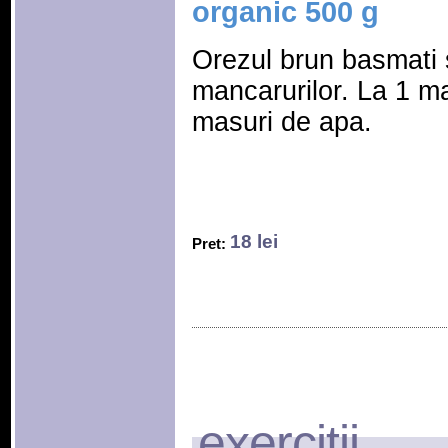
organic 500 g
Orezul brun basmati 
mancarurilor. La 1 m
masuri de apa.
18 lei
Pret:
exercitii