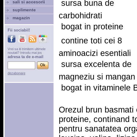
 sursa buna de
sali si accesorii
suplimente
carbohidrati
magazin
 bogat in proteine
Fii sociabil!
 contine toti cei 8
Vrei sa iti trimitem ultimele
aminoacizi esentiali
noutati? Introdu mai jos
adresa ta de e-mail
 sursa excelenta de
dezabonare
magneziu si mangan
 bogat in vitaminele 
Orezul brun basmati e
proteine, continand to
pentru sanatatea orga