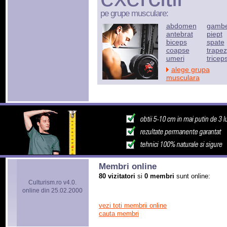
pe grupe musculare:
abdomen
gamb
antebrat
piept
biceps
spate
coapse
trapez
umeri
tricep
alege grupa
musculara
Membri online
80 vizitatori
si
0 membri
sunt online:
Culturism.ro v4.0.
online din 25.02.2000
vezi toti membrii online
cauta membri