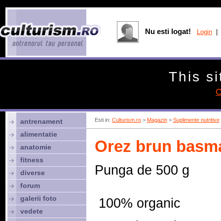
Nu esti logat!
Login
| 
This si
C
Esti in:
Culturism.ro
>
Magazin
>
Suplimente nutritive
antrenament
alimentatie
Orez brun basma
anatomie
fitness
Punga de 500 g
diverse
forum
galerii foto
 100% organic
vedete