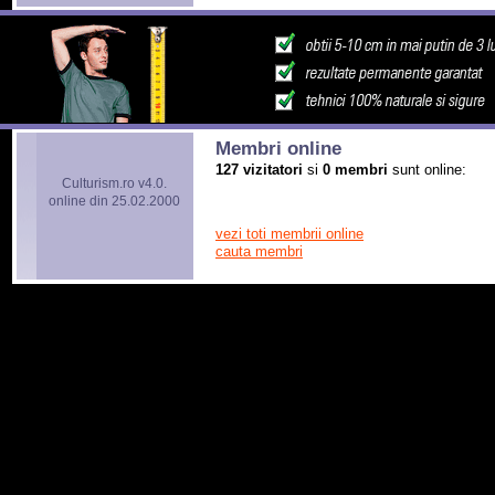
Membri online
127 vizitatori
si
0 membri
sunt online:
Culturism.ro v4.0.
online din 25.02.2000
vezi toti membrii online
cauta membri