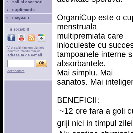
sali si accesorii
suplimente
OrganiCup este o cu
magazin
menstruala
Fii sociabil!
multipremiata care
inlocuieste cu succe
Vrei sa iti trimitem ultimele
noutati? Introdu mai jos
tampoanele interne s
adresa ta de e-mail
absorbantele.
Mai simplu. Mai
dezabonare
sanatos. Mai intelige
BENEFICII:
 ~12 ore fara a goli c
griji nici in timpul zile