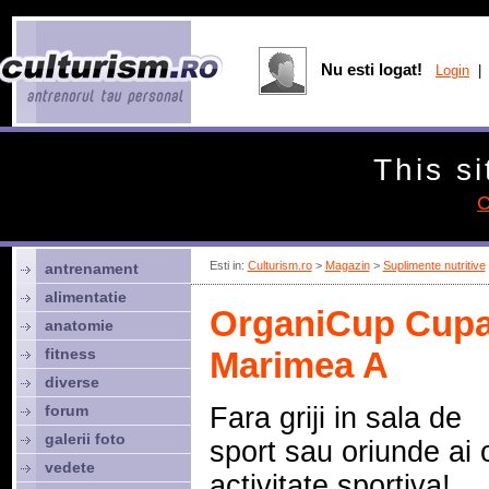
Nu esti logat!
Login
| 
This si
C
Esti in:
Culturism.ro
>
Magazin
>
Suplimente nutritive
antrenament
alimentatie
OrganiCup Cupa
anatomie
fitness
Marimea A
diverse
forum
Fara griji in sala de
galerii foto
sport sau oriunde ai 
vedete
activitate sportiva!