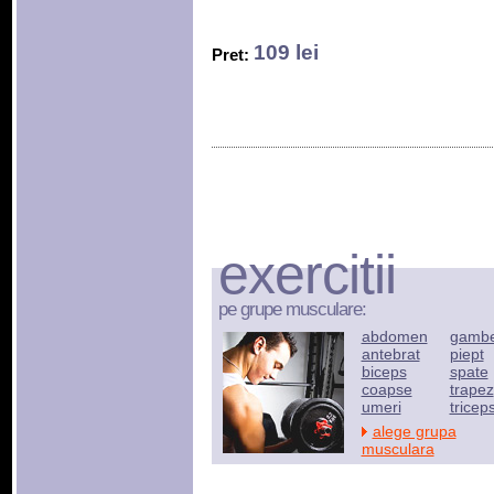
109 lei
Pret:
exercitii
pe grupe musculare:
abdomen
gamb
antebrat
piept
biceps
spate
coapse
trapez
umeri
tricep
alege grupa
musculara