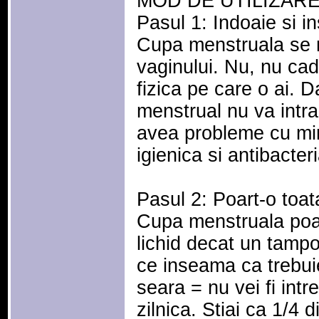
MOD DE UTILIZARE
Pasul 1: Indoaie si i
Cupa menstruala se m
vaginului. Nu, nu cade
fizica pe care o ai. Da
menstrual nu va intra
avea probleme cu mir
igienica si antibacteri
Pasul 2: Poart-o toat
Cupa menstruala poat
lichid decat un tamp
ce inseama ca trebuie
seara = nu vei fi intr
zilnica. Stiai ca 1/4 d