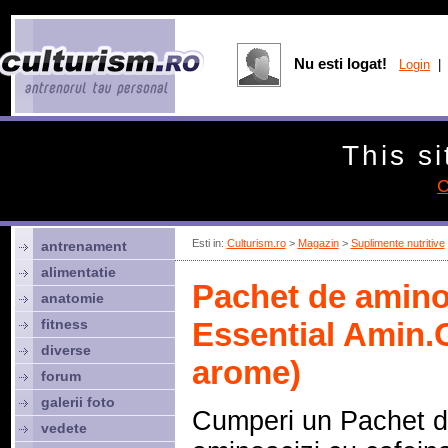
Nu esti logat!
Login
| 
This si
C
Esti in:
Culturism.ro
>
Magazin
>
Suplimente nutritive
antrenament
alimentatie
Pachet de amino
anatomie
fitness
Essential Amin.O
diverse
arome)
forum
galerii foto
Cumperi un Pachet 
vedete