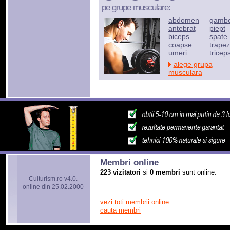
pe grupe musculare:
abdomen
gamb
antebrat
piept
biceps
spate
coapse
trapez
umeri
tricep
alege grupa
musculara
Membri online
223 vizitatori
si
0 membri
sunt online:
Culturism.ro v4.0.
online din 25.02.2000
vezi toti membrii online
cauta membri