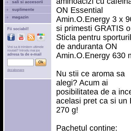
aminoacizi cu cafein
sali si accesorii
ON Essential
suplimente
magazin
Amin.O.Energy 3 x 9
si primesti GRATIS o
Fii sociabil!
Sticla pentru sporturi
de anduranta ON
Vrei sa iti trimitem ultimele
noutati? Introdu mai jos
Amin.O.Energy 630 m
adresa ta de e-mail
dezabonare
Nu stii ce aroma sa
alegi? Acum ai
posibilitatea de a inc
acelasi pret ca si u
270 g!
Pachetul contine: