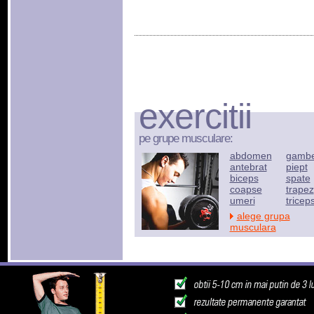
exercitii
pe grupe musculare:
abdomen
gamb
antebrat
piept
biceps
spate
coapse
trapez
umeri
tricep
alege grupa
musculara