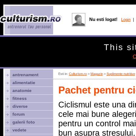
Nu esti logat!
Login
| 
This si
C
Esti in:
Culturism.ro
>
Magazin
>
Suplimente nutritive
antrenament
alimentatie
Pachet pentru ci
anatomie
fitness
Ciclismul este una di
diverse
cele mai bune aleger
forum
pentru un control mai
galerii foto
vedete
bun asupra stresului,