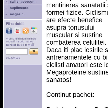
sali si accesorii
mentinerea sanatatii 
suplimente
formei fizice. Ciclism
magazin
are efecte benefice
Fii sociabil!
asupra tonusului
muscular si sustine
Vrei sa iti trimitem ultimele
combaterea celulitei.
noutati? Introdu mai jos
adresa ta de e-mail
Daca iti plac iesirile 
antrenamentele cu bic
dezabonare
ciclisti amatori este i
Megaproteine sustine s
sanatos!
Continut pachet: