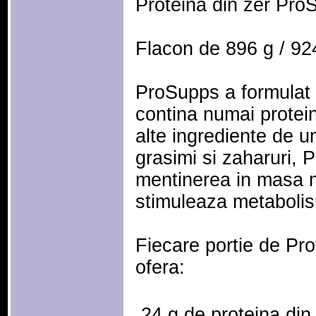
Proteina din zer Pr
Flacon de 896 g / 924
ProSupps a formulat 
contina numai protein
alte ingrediente de u
grasimi si zaharuri, 
mentinerea in masa m
stimuleaza metabolis
Fiecare portie de Pr
ofera:
 24 g de proteina din