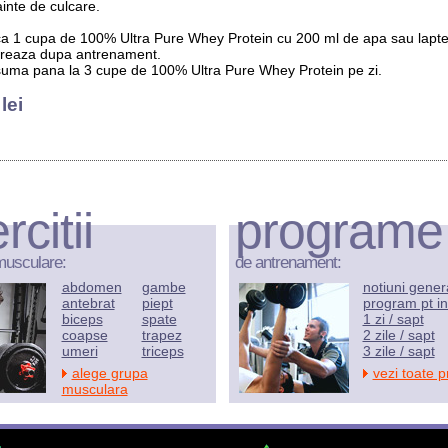
ainte de culcare.
 1 cupa de 100% Ultra Pure Whey Protein cu 200 ml de apa sau lapte
treaza dupa antrenament.
uma pana la 3 cupe de 100% Ultra Pure Whey Protein pe zi.
lei
rcitii
programe
musculare:
de antrenament:
abdomen
gambe
notiuni gener
antebrat
piept
program pt in
biceps
spate
1 zi / sapt
coapse
trapez
2 zile / sapt
umeri
triceps
3 zile / sapt
alege grupa
vezi toate 
musculara