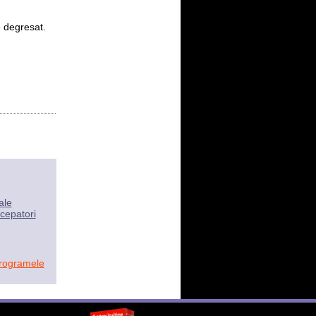
 degresat.
ale
cepatori
programele