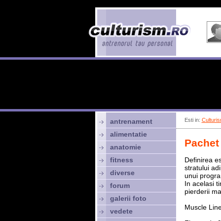
Esti in:
Culturis
antrenament
alimentatie
Pachet 
anatomie
fitness
Definirea e
stratului ad
diverse
unui progra
In acelasi 
forum
pierderii m
galerii foto
Muscle Lin
vedete