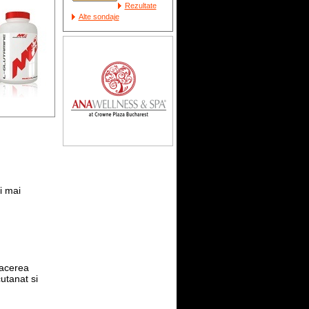
Rezultate
Alte sondaje
i mai
facerea
utanat si