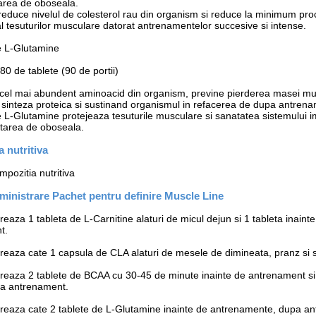
area de oboseala.
 reduce nivelul de colesterol rau din organism si reduce la minimum pro
al tesuturilor musculare datorat antrenamentelor succesive si intense.
e L-Glutamine
0 de tablete (90 de portii)
cel mai abundent aminoacid din organism, previne pierderea masei mu
 sinteza proteica si sustinand organismul in refacerea de dupa antren
 L-Glutamine protejeaza tesuturile musculare si sanatatea sistemului im
tarea de oboseala.
 nutritiva
pozitia nutritiva
inistrare Pachet pentru definire Muscle Line
eaza 1 tableta de L-Carnitine alaturi de micul dejun si 1 tableta inaint
t.
reaza cate 1 capsula de CLA alaturi de mesele de dimineata, pranz si 
reaza 2 tablete de BCAA cu 30-45 de minute inainte de antrenament si 
pa antrenament.
reaza cate 2 tablete de L-Glutamine inainte de antrenamente, dupa a