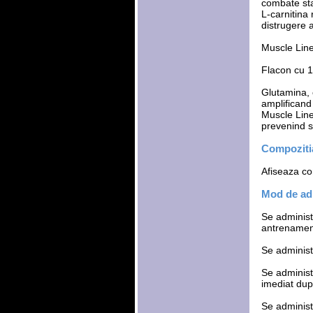
combate st
L-carnitina
distrugere 
Muscle Lin
Flacon cu 18
Glutamina, 
amplificand
Muscle Line
prevenind s
Compozitia
Afiseaza com
Mod de adm
Se administr
antrenamen
Se administ
Se administ
imediat du
Se administ