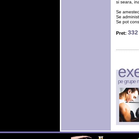
si seara, in
Se amesteca
Se adminis
Se pot cons
332 
Pret:
exe
pe grupe 