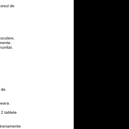
cesul de
sculare,
amente.
unitar,
e de
seara.
2 tablete
ntrenamente