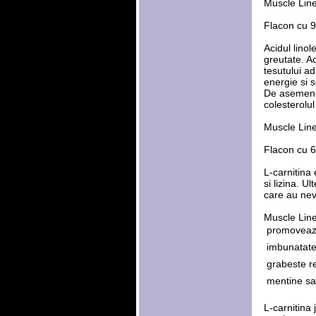
Muscle Line
Flacon cu 9
Acidul lino
greutate. A
tesutului a
energie si 
De asemenea
colesterolul
Muscle Line
Flacon cu 60
L-carnitina 
si lizina. U
care au nev
Muscle Line
 promovea
 imbunatat
 grabeste 
 mentine s
L-carnitina 