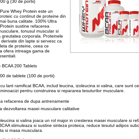
00 g (30 de portii)
 Pure Whey Protein este un
proteic cu continut de proteine din
mai buna calitate. 100% Ultra
rotein sustine refacerea
 musculare, tonusul muscular si
a greutatea corporala. Proteinele
 derivate din lapte si servesc ca
eta de proteine, ceea ce
a ofera intreaga gama de
sentiali.
e BCAA 200 Tablets
00 de tablete (100 de portii)
cu lant ramificat BCAA, includ leucina, izoleucina si valina, care sunt ce
aminoacizi pentru construirea si repararea tesuturilor musculare.
za refacerea de dupa antrenamente
aza dezvoltarea masei musculare calitative
oleucina si valina joaca un rol major in cresterea masei musculare si re
 BCAA stimuleaza si sustine sinteza proteica, reduce tesutul adipos subc
rta si masa musculara.