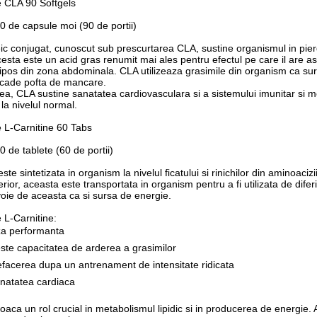
 CLA 90 Softgels
0 de capsule moi (90 de portii)
leic conjugat, cunoscut sub prescurtarea CLA, sustine organismul in pie
cesta este un acid gras renumit mai ales pentru efectul pe care il are a
dipos din zona abdominala. CLA utilizeaza grasimile din organism ca su
scade pofta de mancare.
, CLA sustine sanatatea cardiovasculara si a sistemului imunitar si m
 la nivelul normal.
 L-Carnitine 60 Tabs
 de tablete (60 de portii)
este sintetizata in organism la nivelul ficatului si rinichilor din aminoaciz
lterior, aceasta este transportata in organism pentru a fi utilizata de diferi
oie de aceasta ca si sursa de energie.
 L-Carnitine:
za performanta
este capacitatea de arderea a grasimilor
refacerea dupa un antrenament de intensitate ridicata
anatatea cardiaca
joaca un rol crucial in metabolismul lipidic si in producerea de energie.