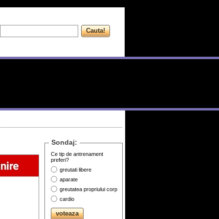
Sondaj:
Ce tip de antrenament
preferi?
greutati libere
aparate
greutatea propriului corp
cardio