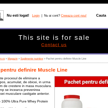
Nu esti logat!
Cauta
Login
| Nu ai cont?
Creeaza cont nou!
This site is for sale
Contact us
m.ro
>
Magazin
>
Suplimente nutritive
>
Pachet pentru definire Muscle Line
pentru definire Muscle Line
ste procesul de eliminare a
ipos, acumulat, de obicei, in urma
m de crestere in masa musculara.
timp se incearca prevenirea
asei musculare castigate anterior.
e 100% Ultra Pure Whey Protein