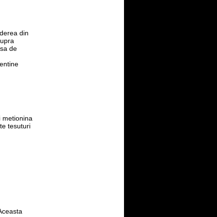
rderea din
supra
rsa de
entine
ii metionina
te tesuturi
 Aceasta