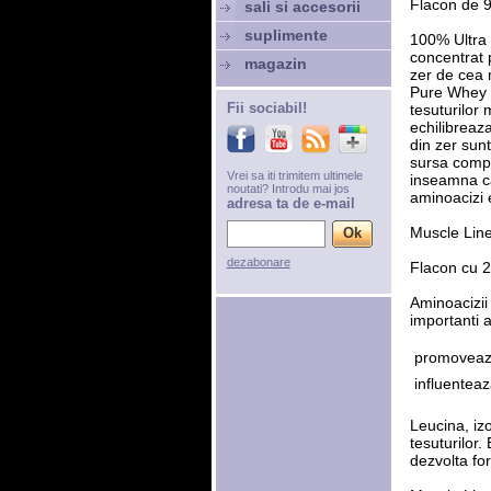
Flacon de 9
sali si accesorii
suplimente
100% Ultra
concentrat 
magazin
zer de cea 
Pure Whey P
Fii sociabil!
tesuturilor
echilibreaz
din zer sunt
sursa compl
Vrei sa iti trimitem ultimele
inseamna c
noutati? Introdu mai jos
aminoacizi e
adresa ta de e-mail
Muscle Lin
dezabonare
Flacon cu 2
Aminoacizii 
importanti 
 promovea
 influente
Leucina, iz
tesuturilor.
dezvolta fo