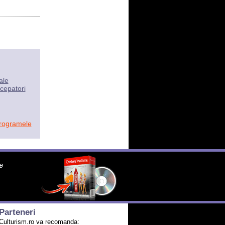
ale
cepatori
programele
Parteneri
Culturism.ro va recomanda: