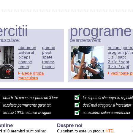
rcitii
programe
musculare:
de antrenament:
abdomen
gambe
notiuni gener
antebrat
piept
program pt in
biceps
spate
1 zi / sapt
coapse
trapez
2 zile / sapt
umeri
triceps
3 zile / sapt
alege grupa
vezi toate 
musculara
nline
Despre noi
ri
si
0 membri
sunt online:
Culturism.ro este un produs
HTD
.