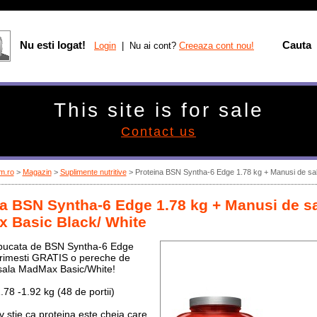
Nu esti logat!
Cauta
Login
| Nu ai cont?
Creeaza cont nou!
This site is for sale
Contact us
m.ro
>
Magazin
>
Suplimente nutritive
>
Proteina BSN Syntha-6 Edge 1.78 kg + Manusi de sa
na BSN Syntha-6 Edge 1.78 kg + Manusi de s
 Basic Black/ White
bucata de BSN Syntha-6 Edge
primesti GRATIS o pereche de
sala MadMax Basic/White!
.78 -1.92 kg (48 de portii)
v stie ca proteina este cheia care