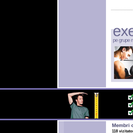
exe
pe grupe 
Membri o
118 vizitato