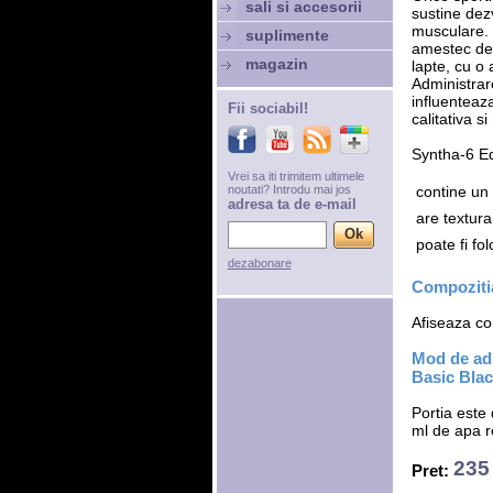
sali si accesorii
sustine dez
musculare.
suplimente
amestec de d
magazin
lapte, cu o
Administrar
influenteaz
Fii sociabil!
calitativa 
Syntha-6 E
Vrei sa iti trimitem ultimele
noutati? Introdu mai jos
 contine u
adresa ta de e-mail
 are textur
 poate fi fo
dezabonare
Compozitia
Afiseaza com
Mod de ad
Basic Blac
Portia este
ml de apa r
235 
Pret: