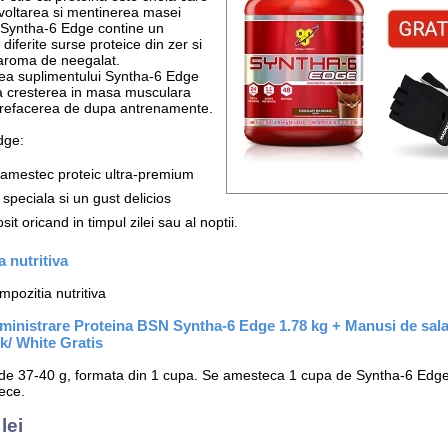
voltarea si mentinerea masei
 Syntha-6 Edge contine un
iferite surse proteice din zer si
 aroma de neegalat.
ea suplimentului Syntha-6 Edge
a cresterea in masa musculara
si refacerea de dupa antrenamente.
dge:
n amestec proteic ultra-premium
a speciala si un gust delicios
losit oricand in timpul zilei sau al noptii.
 nutritiva
pozitia nutritiva
ministrare Proteina BSN Syntha-6 Edge 1.78 kg + Manusi de sa
k/ White Gratis
 de 37-40 g, formata din 1 cupa. Se amesteca 1 cupa de Syntha-6 Edg
ece.
lei