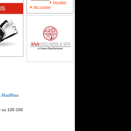
Rezultate
Alte sondaje
la MadMax
e cu 120-150