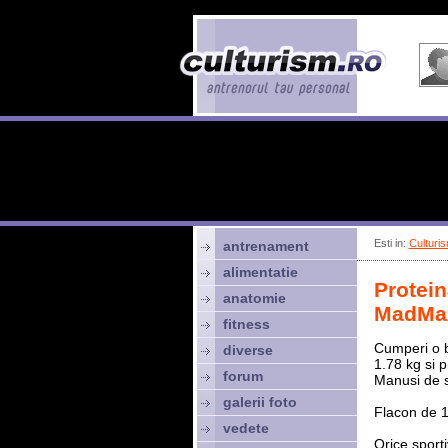
Esti in:
Culturis
antrenament
alimentatie
Protei
anatomie
MadMax
fitness
Cumperi o 
diverse
1.78 kg si 
forum
Manusi de 
galerii foto
Flacon de 1
vedete
Orice sporti