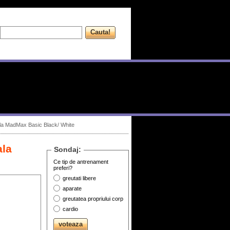
la MadMax Basic Black/ White
ala
Sondaj:
Ce tip de antrenament
preferi?
greutati libere
aparate
greutatea propriului corp
cardio