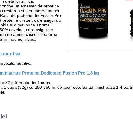
n dieta lor zilnica.
contine un amestec de proteine
na cresterea si mentinerea masei
Ratia de proteine din Fusion Pro
 proteine din zer, care asigura o
apida si o mai buna sinteza
i 50% cazeina, care asigura o
enta de aminoazici si eliberarea
r in mod echilibrat.
 nutritiva
pozitia nutritiva
inistrare Proteina Dedicated Fusion Pro 1.8 kg
 de 32 g formata din 1 cupa.
 1 cupa (32g) cu 250-350 ml de apa rece. Se administreaza 1-4 portii 
ei.
lei