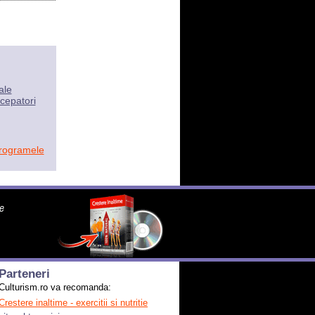
ale
cepatori
programele
Parteneri
Culturism.ro va recomanda:
Crestere inaltime - exercitii si nutritie