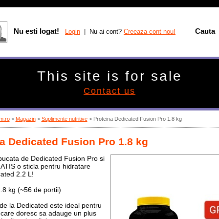
Nu esti logat!
Cauta
Login
| Nu ai cont?
Creeaza cont nou!
This site is for sale
Contact us
m.ro
>
Magazin
>
Suplimente nutritive
>
Proteina Dedicated Fusion Pro 1.8 kg
a Dedicated Fusion Pro 1.8 kg
ucata de Dedicated Fusion Pro si
ATIS o sticla pentru hidratare
ated 2.2 L!
.8 kg (~56 de portii)
de la Dedicated este ideal pentru
 care doresc sa adauge un plus