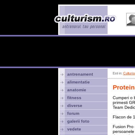
Esti in:
Culturis
antrenament
alimentatie
Protein
anatomie
fitness
Cumperi o b
primesti GR
diverse
Team Dedic
forum
Flacon de 1
galerii foto
Fusion Pro 
vedete
persoanele