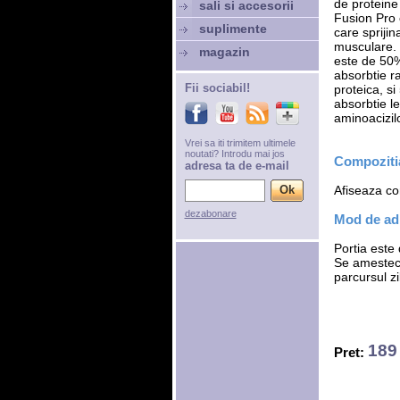
de proteine i
sali si accesorii
Fusion Pro 
suplimente
care spriji
musculare. 
magazin
este de 50%
absorbtie r
Fii sociabil!
proteica, s
absorbtie l
aminoacizilo
Vrei sa iti trimitem ultimele
noutati? Introdu mai jos
Compozitia
adresa ta de e-mail
Afiseaza com
dezabonare
Mod de adm
Portia este
Se amesteca
parcursul zil
189 
Pret: