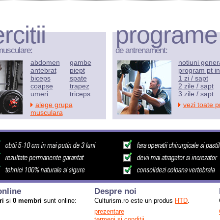
rcitii
programe
musculare:
de antrenament:
abdomen
gambe
notiuni gener
antebrat
piept
program pt in
biceps
spate
1 zi / sapt
coapse
trapez
2 zile / sapt
umeri
triceps
3 zile / sapt
alege grupa
vezi toate 
musculara
nline
Despre noi
ri
si
0 membri
sunt online:
Culturism.ro este un produs
HTD
.
prezentare
termeni si conditii