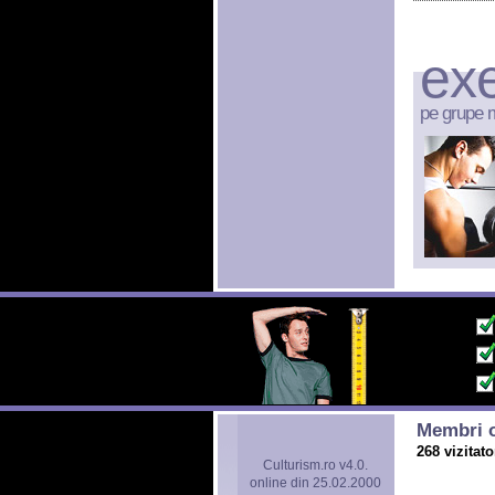
exe
pe grupe 
Membri o
268 vizitato
Culturism.ro v4.0.
online din 25.02.2000