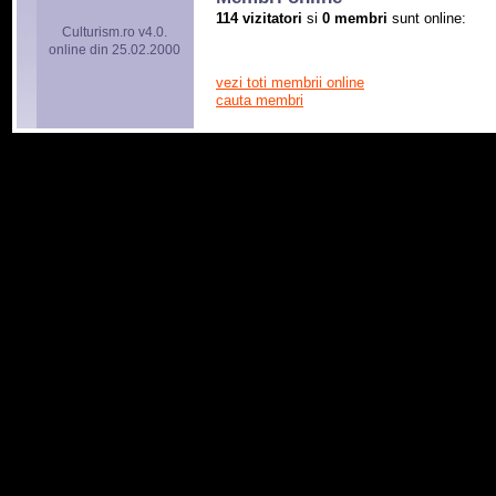
114 vizitatori
si
0 membri
sunt online:
Culturism.ro v4.0.
online din 25.02.2000
vezi toti membrii online
cauta membri