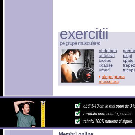
exercitii
pe grupe musculare:
abdomen
gamb
antebrat
piept
biceps
spate
coapse
trapez
umeri
tricep
alege grupa
musculara
Membri online