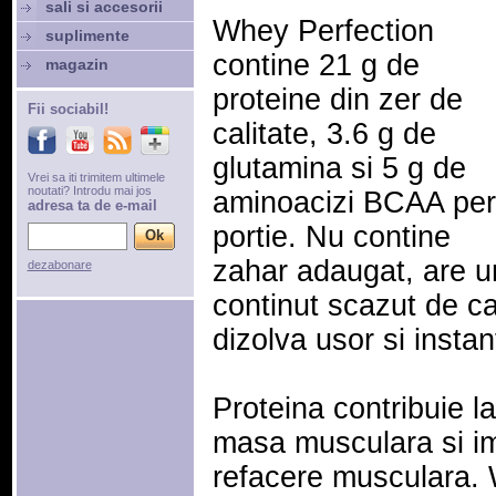
sali si accesorii
Whey Perfection
suplimente
contine 21 g de
magazin
proteine din zer de
Fii sociabil!
calitate, 3.6 g de
glutamina si 5 g de
Vrei sa iti trimitem ultimele
noutati? Introdu mai jos
aminoacizi BCAA per
adresa ta de e-mail
portie. Nu contine
zahar adaugat, are u
dezabonare
continut scazut de car
dizolva usor si instan
Proteina contribuie l
masa musculara si i
refacere musculara. 