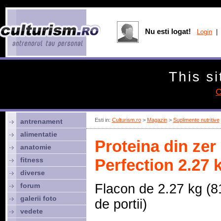
Nu esti logat!
Login
| 
This si
C
Esti in:
Culturism.ro
>
Magazin
>
Suplimente nutritive
antrenament
alimentatie
Proteina din ze
anatomie
fitness
Perfection 2.27 
diverse
forum
Flacon de 2.27 kg (8
galerii foto
de portii)
vedete