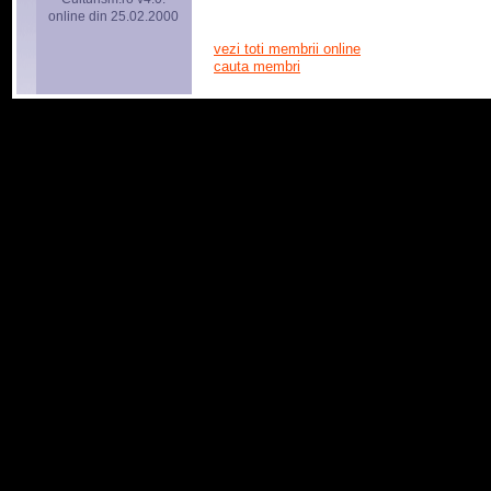
online din 25.02.2000
vezi toti membrii online
cauta membri