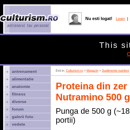
Nu esti logat!
Login
| 
This si
C
Esti in:
Culturism.ro
>
Magazin
>
Suplimente nutritive
antrenament
alimentatie
Proteina din zer
anatomie
fitness
Nutramino 500 g
diverse
forum
Punga de 500 g (~18
galerii foto
portii)
vedete