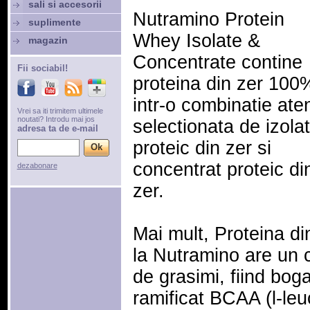
sali si accesorii
Nutramino Protein
suplimente
Whey Isolate &
magazin
Concentrate contine
Fii sociabil!
proteina din zer 100
intr-o combinatie ate
Vrei sa iti trimitem ultimele
noutati? Introdu mai jos
selectionata de izolat
adresa ta de e-mail
proteic din zer si
concentrat proteic di
dezabonare
zer.
Mai mult, Proteina di
la Nutramino are un c
de grasimi, fiind boga
ramificat BCAA (l-leuc