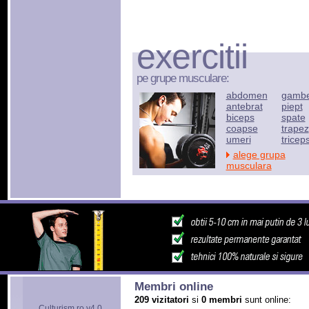
exercitii
pe grupe musculare:
abdomen
gamb
antebrat
piept
biceps
spate
coapse
trapez
umeri
tricep
alege grupa
musculara
Membri online
209 vizitatori
si
0 membri
sunt online:
Culturism.ro v4.0.