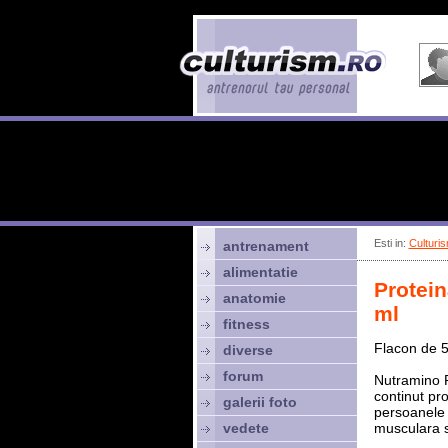
Esti in:
Culturis
antrenament
alimentatie
Protein
anatomie
ml
fitness
Flacon de 5
diverse
forum
Nutramino 
continut prot
galerii foto
persoanele 
vedete
musculara si