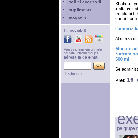
sali si accesorii
Shake-ul pr
inalta calit
suplimente
rapida si fo
magazin
o mai buna 
Compozitia
Fii sociabil!
Afiseaza com
Mod de adm
Vrei sa iti trimitem ultimele
noutati? Introdu mai jos
Nutramino
adresa ta de e-mail
500 ml
Se administ
dezabonare
16 l
Pret:
exe
pe grupe 