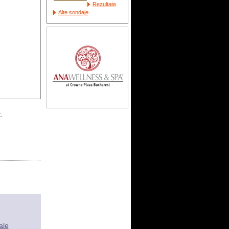
Rezultate
Alte sondaje
.
ale