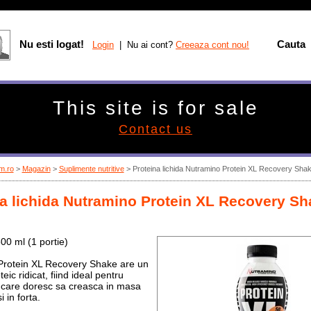
Nu esti logat!
Cauta
Login
| Nu ai cont?
Creeaza cont nou!
This site is for sale
Contact us
m.ro
>
Magazin
>
Suplimente nutritive
>
Proteina lichida Nutramino Protein XL Recovery Sha
a lichida Nutramino Protein XL Recovery Sh
00 ml (1 portie)
Protein XL Recovery Shake are un
eic ridicat, fiind ideal pentru
care doresc sa creasca in masa
 in forta.