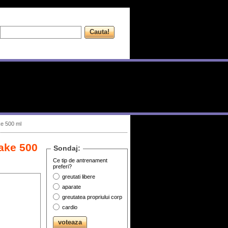
ke 500 ml
ake 500
Sondaj:
Ce tip de antrenament
preferi?
greutati libere
aparate
greutatea propriului corp
cardio