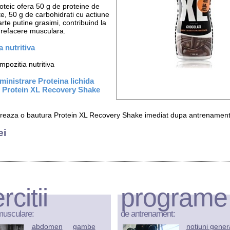
oteic ofera 50 g de proteine de
ate, 50 g de carbohidrati cu actiune
arte putine grasimi, contribuind la
refacere musculara.
 nutritiva
pozitia nutritiva
inistrare Proteina lichida
 Protein XL Recovery Shake
reaza o bautura Protein XL Recovery Shake imediat dupa antrenament
ei
rcitii
programe
musculare:
de antrenament:
abdomen
gambe
notiuni gener