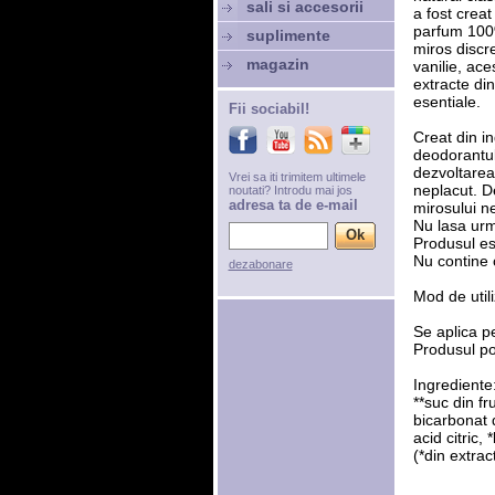
sali si accesorii
a fost creat
parfum 100%
suplimente
miros discre
magazin
vanilie, ace
extracte din
esentiale.
Fii sociabil!
Creat din i
deodorantul
dezvoltarea
Vrei sa iti trimitem ultimele
neplacut. D
noutati? Introdu mai jos
adresa ta de e-mail
mirosului ne
Nu lasa urm
Produsul es
Nu contine 
dezabonare
Mod de utili
Se aplica pe
Produsul poa
Ingrediente:
**suc din fr
bicarbonat 
acid citric, 
(*din extrac