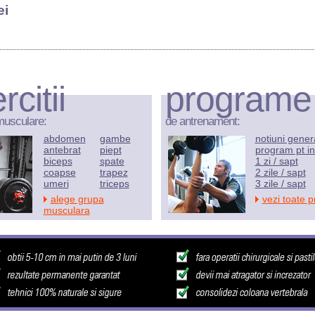
ei
rcitii
programe
musculare:
de antrenament:
abdomen
gambe
notiuni gener
antebrat
piept
program pt in
biceps
spate
1 zi / sapt
coapse
trapez
2 zile / sapt
umeri
triceps
3 zile / sapt
alege grupa
vezi toate 
musculara