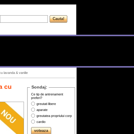
cu lavanda & vanilie
a cu
Sondaj:
Ce tip de antrenament
preferi?
greutati libere
aparate
greutatea propriului corp
cardio