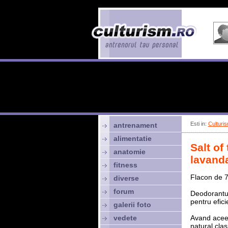
Esti in:
Culturis
antrenament
alimentatie
Salt of
anatomie
lavanda
fitness
Flacon de 
diverse
forum
Deodorantul
pentru efici
galerii foto
vedete
Avand aceea
natural cla