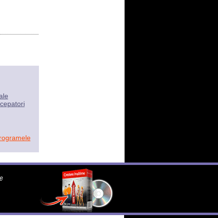
ale
cepatori
programele