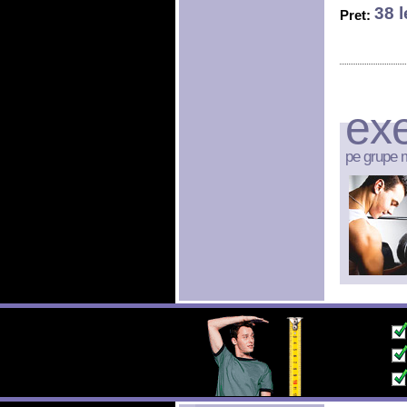
38 l
Pret:
exe
pe grupe 