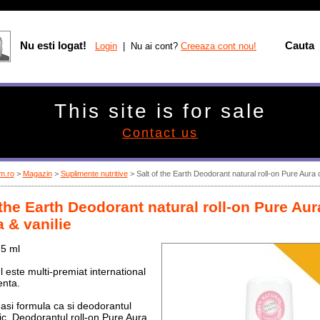
Nu esti logat!
Cauta
Login
| Nu ai cont?
Creeaza cont nou!
This site is for sale
Contact us
m.ro
>
Magazin
>
Suplimente nutritive
>
Salt of the Earth Deodorant natural roll-on Pure Aura 
 the Earth Deodorant natural roll-on Pure Aur
 & vanilie
75 ml
 este multi-premiat international
enta.
si formula ca si deodorantul
sic, Deodorantul roll-on Pure Aura