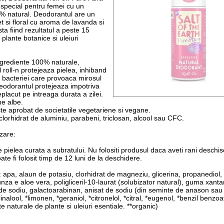
 special pentru femei cu un
 natural. Deodorantul are un
t si floral cu aroma de lavanda si
sta fiind rezultatul a peste 15
 plante botanice si uleiuri
ngrediente 100% naturale,
 roll-n protejeaza pielea, inhiband
 bacteriei care provoaca mirosul
eodorantul protejeaza impotriva
placut pe intreaga durata a zilei.
e albe.
te aprobat de societatile vegetariene si vegane.
clorhidrat de aluminiu, parabeni, triclosan, alcool sau CFC.
zare:
 pielea curata a subratului. Nu folositi produsul daca aveti rani deschis
te fi folosit timp de 12 luni de la deschidere.
 apa, alaun de potasiu, clorhidrat de magneziu, glicerina, propanediol, tri
unza e aloe vera, poligliceril-10-laurat (solubizator natural), guma xant
de sodiu, galactoarabinan, anisat de sodiu (din seminte de anason sau
*linalool, *limonen, *geraniol, *citronelol, *citral, *eugenol, *benzil benzoa
te naturale de plante si uleiuri esentiale. **organic)