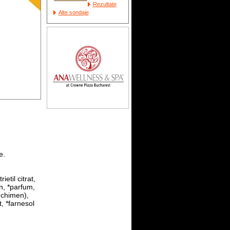
Rezultate
Alte sondaje
e.
etil citrat,
an, *parfum,
 chimen),
t, *farnesol