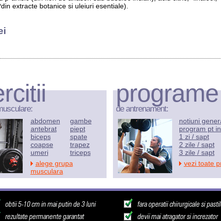
(*din extracte botanice si uleiuri esentiale).
ei
rcitii
programe
musculare:
de antrenament:
abdomen
gambe
notiuni gener
antebrat
piept
program pt in
biceps
spate
1 zi / sapt
coapse
trapez
2 zile / sapt
umeri
triceps
3 zile / sapt
alege grupa
vezi toate 
musculara