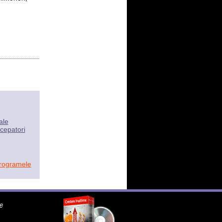
ale
cepatori
programele