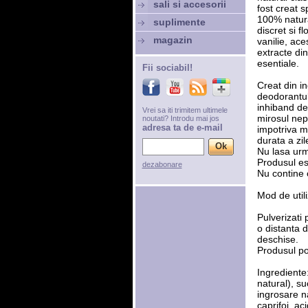
sali si accesorii
fost creat 
100% natura
suplimente
discret si f
magazin
vanilie, ace
extracte din
esentiale.
Fii sociabil!
Creat din i
deodorantul
inhiband de
Vrei sa iti trimitem ultimele
mirosul nep
noutati? Introdu mai jos
adresa ta de e-mail
impotriva m
durata a zile
Nu lasa urm
Produsul es
dezabonare
Nu contine 
Mod de utili
Pulverizati 
o distanta d
deschise.
Produsul poa
Ingrediente:
natural), su
ingrosare na
caprifoi, ac