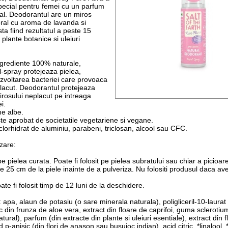
special pentru femei cu un parfum
l. Deodorantul are un miros
loral cu aroma de lavanda si
sta fiind rezultatul a peste 15
 plante botanice si uleiuri
ngrediente 100% naturale,
-spray protejeaza pielea,
zvoltarea bacteriei care provoaca
lacut. Deodorantul protejeaza
irosului neplacut pe intreaga
i.
e albe.
te aprobat de societatile vegetariene si vegane.
clorhidrat de aluminiu, parabeni, triclosan, alcool sau CFC.
zare:
pe pielea curata. Poate fi folosit pe pielea subratului sau chiar a picioare
e 25 cm de la piele inainte de a pulveriza. Nu folositi produsul daca ave
te fi folosit timp de 12 luni de la deschidere.
 apa, alaun de potasiu (o sare minerala naturala), poligliceril-10-laurat 
c din frunza de aloe vera, extract din floare de caprifoi, guma scleroti
tural), parfum (din extracte din plante si uleiuri esentiale), extract din 
id p-anisic (din flori de anason sau busuioc indian), acid citric, *linalool,