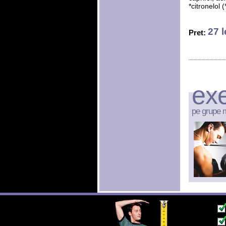
*citronelol 
27 l
Pret:
exe
pe grupe 