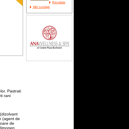
Rezultate
Alte sondaje
lor. Pastrati
ti rani
(dizolvant
um (agent de
floare de
 *limonen,