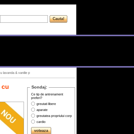
u lavanda & vanilie p
 cu
Sondaj:
Ce tip de antrenament
preferi?
greutati libere
aparate
greutatea propriului corp
cardio