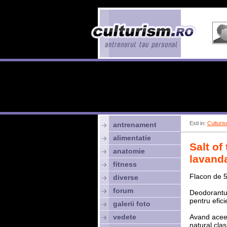
Esti in:
Culturis
antrenament
alimentatie
Salt of
anatomie
lavanda
fitness
Flacon de 
diverse
forum
Deodorantul
pentru efici
galerii foto
vedete
Avand aceea
natural cla