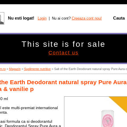
Nu esti logat!
Cauta
Login
| Nu ai cont?
Creeaza cont nou!
This site is for sale
Contact us
m.ro
>
Magazin
>
Suplimente nutritive
>
Salt of the Earth Deodorant natural spray Pure Aura c
 the Earth Deodorant natural spray Pure Aura
 & vanilie p
50 ml
 este multi-premiat international
enta.
si formula ca si deodorantul
sic, Deodorantul Spray Pure Aura a