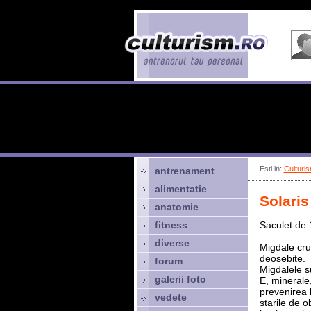
Esti in:
Culturis
antrenament
alimentatie
Solari
anatomie
fitness
Saculet de 
diverse
Migdale crud
deosebite.
forum
Migdalele s
galerii foto
E, minerale
prevenirea 
vedete
starile de 