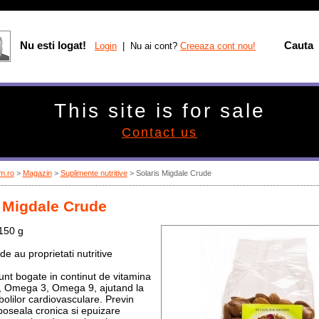
Nu esti logat!
Cauta
Login
| Nu ai cont?
Creeaza cont nou!
This site is for sale
Contact us
m.ro
>
Magazin
>
Suplimente nutritive
>
Solaris Migdale Crude
s Migdale Crude
150 g
e au proprietati nutritive
unt bogate in continut de vitamina
, Omega 3, Omega 9, ajutand la
bolilor cardiovasculare. Previn
oboseala cronica si epuizare