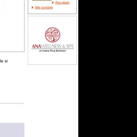
Rezultate
Alte sondaje
e si