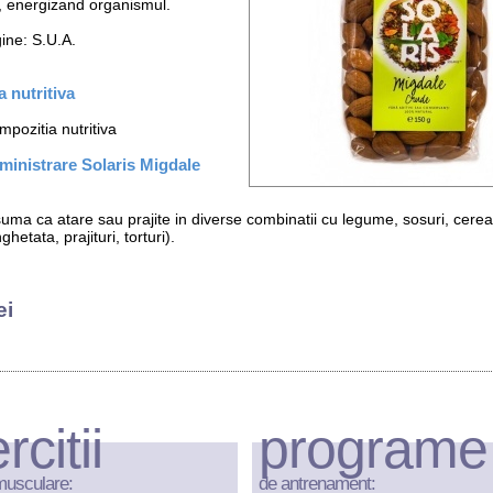
a, energizand organismul.
gine: S.U.A.
 nutritiva
pozitia nutritiva
inistrare Solaris Migdale
uma ca atare sau prajite in diverse combinatii cu legume, sosuri, cereal
ghetata, prajituri, torturi).
ei
rcitii
programe
musculare:
de antrenament: