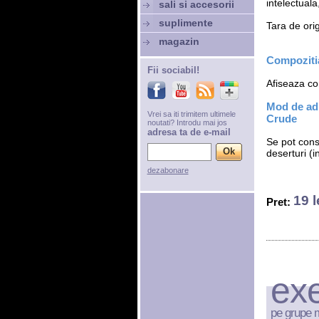
intelectual
sali si accesorii
suplimente
Tara de ori
magazin
Compozitia
Fii sociabil!
Afiseaza com
Mod de adm
Vrei sa iti trimitem ultimele
Crude
noutati? Introdu mai jos
adresa ta de e-mail
Se pot cons
deserturi (in
dezabonare
19 l
Pret:
exe
pe grupe 